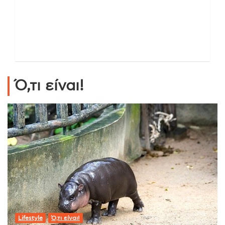
Ό,τι είναι!
Lifestyle
Ό,τι είναι!