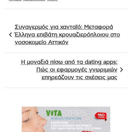
Πλοήγηση
Συναγερμός για χανταϊό: Μεταφορά
άρθρων
Έλληνα επιβάτη κρουαζιερόπλοιου στο
νοσοκομείο Αττικόν
Η μοναξιά πίσω από τα dating apps:
Πώς οι εφαρμογές γνωριμιών
επηρεάζουν τις σχέσεις μας