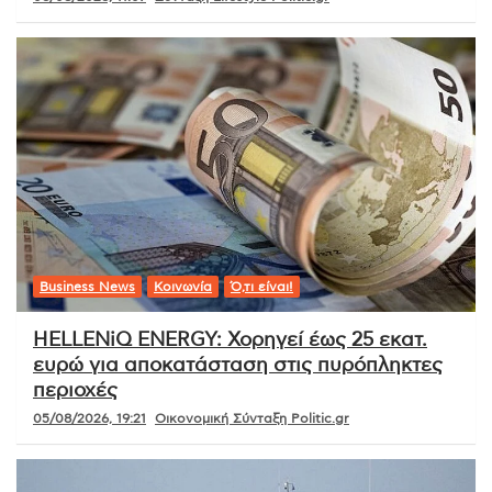
Business News
Κοινωνία
Ό,τι είναι!
HELLENiQ ENERGY: Χορηγεί έως 25 εκατ.
ευρώ για αποκατάσταση στις πυρόπληκτες
περιοχές
05/08/2026, 19:21
Οικονομική Σύνταξη Politic.gr