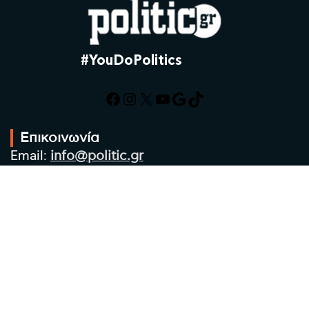
#YouDoPolitics
Facebook
Instagram
X
YouTube
Google
TikTok
Επικοινωνία
Email:
info@politic.gr
Τηλ:
+302310501850
Κιν:
+306986533609
Πολιτική Απορρήτου
Όροι χρήσης
Πολιτική Cookies
Πολιτική προστασίας προσωπικών