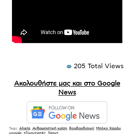
205 Total Views
Ακολουθήστε μας και στο Google
News
Tags:
Αλιεία
,
Ανθρωπιστική κρίση
,
βομβαρδισμοί
,
Μπόκο Χαράμ
,
νιγηρία
,
τζιχαντιστές
,
Τσαντ