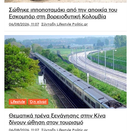
Σώθηκε ιπποποταμάκι από την αποικία του
Εσκομπάρ στη βορειοδυτική Κολομβία
06/08/2026, 11:07
Σύνταξη Lifestyle Politic.gr
Lifestyle
Ό,τι είναι!
Θεματικά τρένα ξενάγησης στην Κίνα
δίνουν ώθηση στον τουρισμό
06/08/2026, 11:07
Σύνταξη Lifestyle Politic.gr