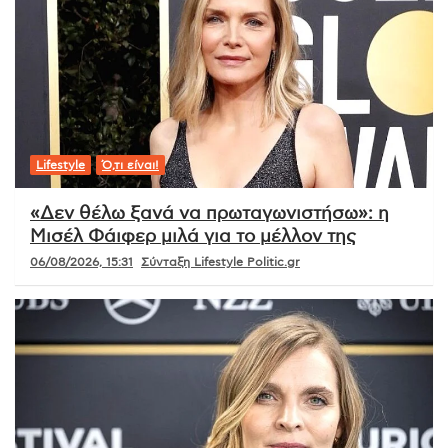
Lifestyle
Ό,τι είναι!
«Δεν θέλω ξανά να πρωταγωνιστήσω»: η
Μισέλ Φάιφερ μιλά για το μέλλον της
06/08/2026, 15:31
Σύνταξη Lifestyle Politic.gr