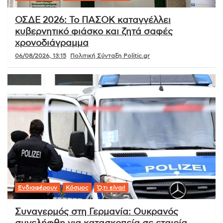
ΟΣΔΕ 2026: Το ΠΑΣΟΚ καταγγέλλει
κυβερνητικό φιάσκο και ζητά σαφές
χρονοδιάγραμμα
06/08/2026, 13:15
Πολιτική Σύνταξη Politic.gr
Ενδιαφέρουν
Κόσμος
Ό,τι είναι!
Συναγερμός στη Γερμανία: Ουκρανός