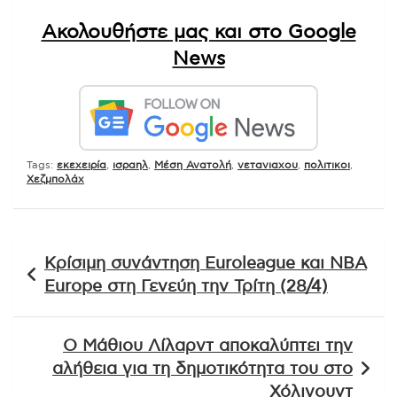
Ακολουθήστε μας και στο Google
News
Tags:
εκεχειρία
,
ισραηλ
,
Μέση Ανατολή
,
νετανιαχου
,
πολιτικοι
,
Χεζμπολάχ
Πλοήγηση
Κρίσιμη συνάντηση Euroleague και NBA
άρθρων
Europe στη Γενεύη την Τρίτη (28/4)
Ο Μάθιου Λίλαρντ αποκαλύπτει την
αλήθεια για τη δημοτικότητα του στο
Χόλιγουντ