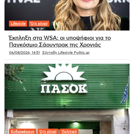
Lifestyle
Ό,τι είναι!
Έκπληξη στα WSA: οι υποψήφιοι για το
Παγκόσμιο Σάουντρακ της Χρονιάς
06/08/2026, 14:51
Σύνταξη Lifestyle Politic.gr
Ενδιαφέρουν
Ό,τι είναι!
Πολιτική