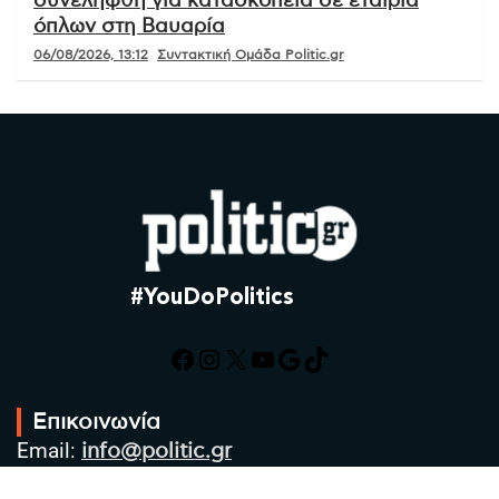
συνελήφθη για κατασκοπεία σε εταιρία
όπλων στη Βαυαρία
06/08/2026, 13:12
Συντακτική Ομάδα Politic.gr
#YouDoPolitics
Facebook
Instagram
X
YouTube
Google
TikTok
Επικοινωνία
Email:
info@politic.gr
Τηλ:
+302310501850