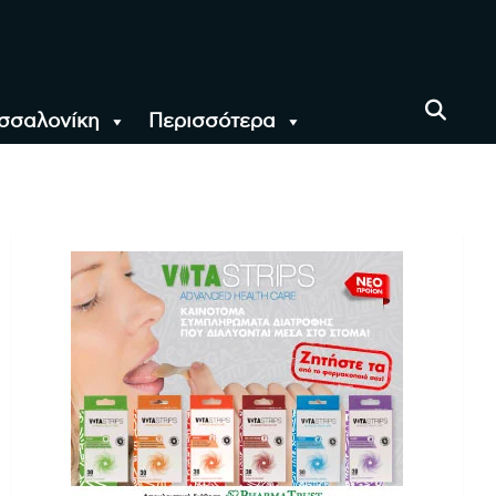
σσαλονίκη
Περισσότερα
αι όλο τον Κόσμο