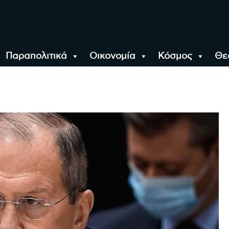
Παραπολιτικά
Οικονομία
Κόσμος
Θε
αλονίκη, την Ελλάδα κ