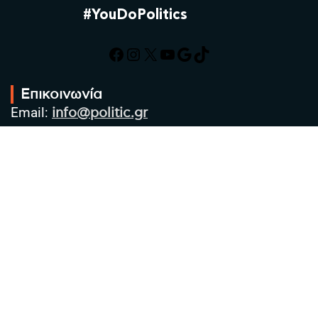
#YouDoPolitics
Facebook
Instagram
X
YouTube
Google
TikTok
Επικοινωνία
Email:
info@politic.gr
Τηλ:
+302310501850
Κιν:
+306986533609
Πολιτική Απορρήτου
Όροι χρήσης
Πολιτική Cookies
Πολιτική προστασίας προσωπικών
δεδομένων
Συντακτική Ομάδα