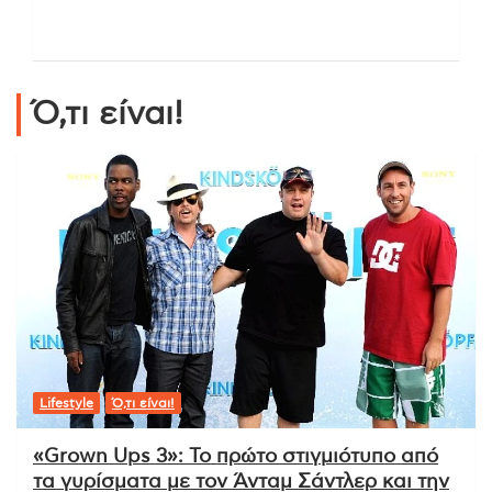
Ό,τι είναι!
Lifestyle
Ό,τι είναι!
«Grown Ups 3»: Το πρώτο στιγμιότυπο από
τα γυρίσματα με τον Άνταμ Σάντλερ και την