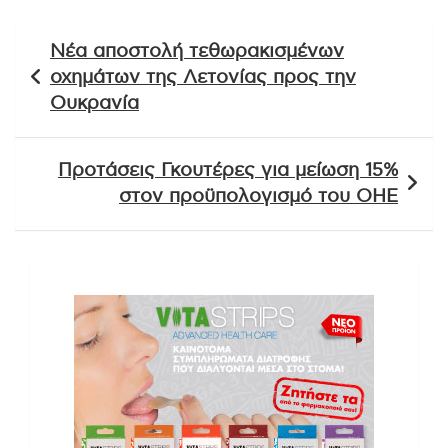
Πλοήγηση
Νέα αποστολή τεθωρακισμένων
άρθρων
οχημάτων της Λετονίας προς την
Ουκρανία
Προτάσεις Γκουτέρες για μείωση 15%
στον προϋπολογισμό του ΟΗΕ