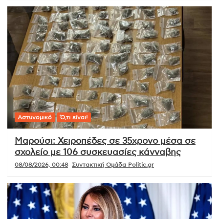
Αστυνομικό
Ό,τι είναι!
Μαρούσι: Χειροπέδες σε 35χρονο μέσα σε
σχολείο με 106 συσκευασίες κάνναβης
08/08/2026, 00:48
Συντακτική Ομάδα Politic.gr