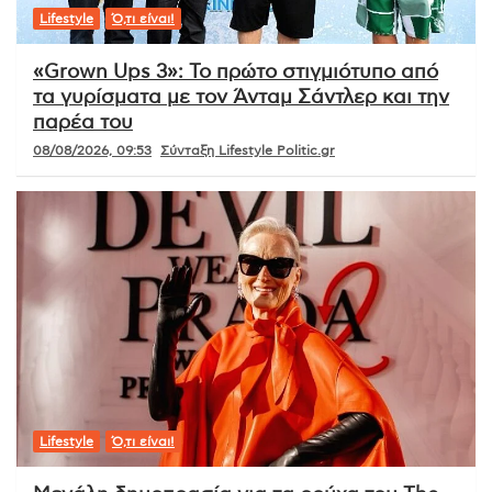
Lifestyle
Ό,τι είναι!
«Grown Ups 3»: Το πρώτο στιγμιότυπο από
τα γυρίσματα με τον Άνταμ Σάντλερ και την
παρέα του
08/08/2026, 09:53
Σύνταξη Lifestyle Politic.gr
Lifestyle
Ό,τι είναι!