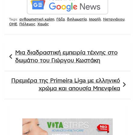
Tags:
ανθρωπιστική κρίση
,
Γάζα
,
διπλωματία
,
Ισραήλ
,
Νετανιάχου
,
ΟΗΕ
,
Πόλεμος
,
Χαμάς
Πλοήγηση
Μια διαδραστική εμπειρία τέχνης στο
άρθρων
δωμάτιο του Γιώργου Κωστάκη
Πρεμιέρα της Primeira Liga με ελληνικό
χρώμα και απουσία Μπενφίκα