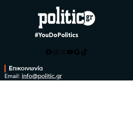
#YouDoPolitics
Facebook
Instagram
X
YouTube
Google
TikTok
Επικοινωνία
Email:
info@politic.gr
Τηλ:
+302310501850
Κιν:
+306986533609
Πολιτική Απορρήτου
Όροι χρήσης
Πολιτική Cookies