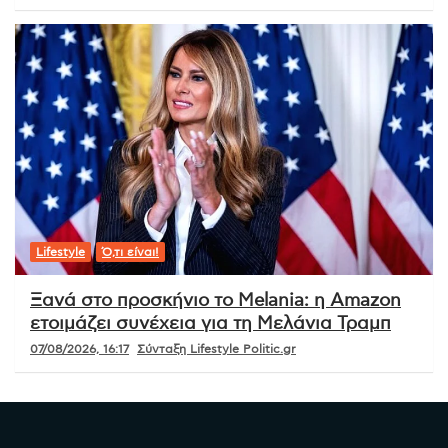
Lifestyle
Ό,τι είναι!
Ξανά στο προσκήνιο το Melania: η Amazon
ετοιμάζει συνέχεια για τη Μελάνια Τραμπ
07/08/2026, 16:17
Σύνταξη Lifestyle Politic.gr