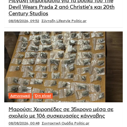
Μεγάλη δημοπρασία για τα ρούχα του The
Devil Wears Prada 2 από Christie’s και 20th
Century Studios
08/08/2026, 09:52
Σύνταξη Lifestyle Politic.gr
Αστυνομικό
Ό,τι είναι!
Μαρούσι: Χειροπέδες σε 35χρονο μέσα σε
σχολείο με 106 συσκευασίες κάνναβης
08/08/2026, 00:48
Συντακτική Ομάδα Politic.gr