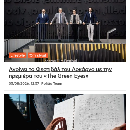
Lifestyle
Ό,τι είναι!
Ανοίγει το Φεστιβάλ του Λοκάρνο με την
πρεμιέρα του «The Green Eyes»
05/08/2026, 12:57
Politic Team