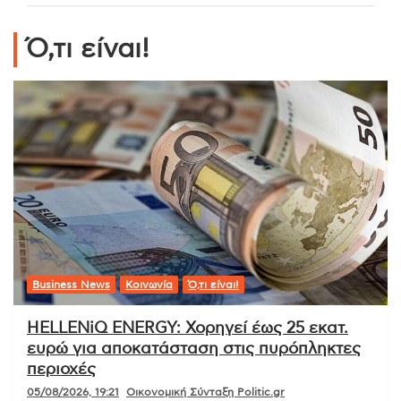
Ό,τι είναι!
Business News
Κοινωνία
Ό,τι είναι!
HELLENiQ ENERGY: Χορηγεί έως 25 εκατ.
ευρώ για αποκατάσταση στις πυρόπληκτες
περιοχές
05/08/2026, 19:21
Οικονομική Σύνταξη Politic.gr