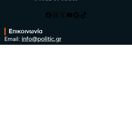
Facebook
Instagram
X
YouTube
Google
TikTok
Επικοινωνία
Email:
info@politic.gr
Τηλ:
+302310501850
Κιν:
+306986533609
Πολιτική Απορρήτου
Όροι χρήσης
Πολιτική Cookies
Πολιτική προστασίας προσωπικών
δεδομένων
Συντακτική Ομάδα