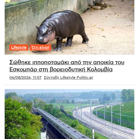
Lifestyle
Ό,τι είναι!
Σώθηκε ιπποποταμάκι από την αποικία του
Εσκομπάρ στη βορειοδυτική Κολομβία
06/08/2026, 11:07
Σύνταξη Lifestyle Politic.gr