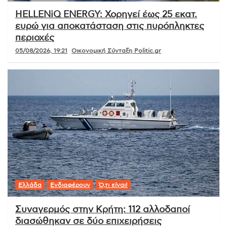
HELLENiQ ENERGY: Χορηγεί έως 25 εκατ.
ευρώ για αποκατάσταση στις πυρόπληκτες
περιοχές
05/08/2026, 19:21
Οικονομική Σύνταξη Politic.gr
Ελλάδα
Ενδιαφέρουν
Ό,τι είναι!
Συναγερμός στην Κρήτη: 112 αλλοδαποί
διασώθηκαν σε δύο επιχειρήσεις