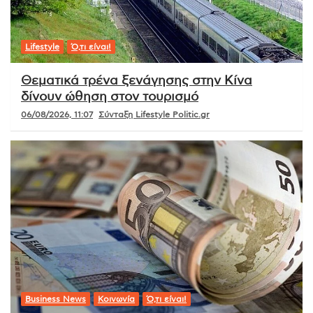
Lifestyle
Ό,τι είναι!
Θεματικά τρένα ξενάγησης στην Κίνα
δίνουν ώθηση στον τουρισμό
06/08/2026, 11:07
Σύνταξη Lifestyle Politic.gr
Business News
Κοινωνία
Ό,τι είναι!