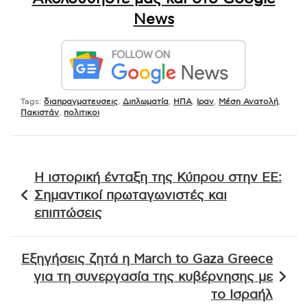
News
Tags:
διαπραγματευσεις
,
Διπλωματία
,
ΗΠΑ
,
Ιραν
,
Μέση Ανατολή
,
Πακιστάν
,
πολιτικοι
Πλοήγηση
Η ιστορική ένταξη της Κύπρου στην ΕΕ:
άρθρων
Σημαντικοί πρωταγωνιστές και
επιπτώσεις
Εξηγήσεις ζητά η March to Gaza Greece
για τη συνεργασία της κυβέρνησης με
το Ισραήλ