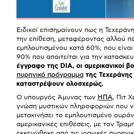
Ειδικοί επισημαίνουν πως η Τεχεράνη
την επίθεση, μεταφέροντας αλλού π
εμπλουτισμένου κατά 60%, που είναι
90% που απαιτείται για την κατασκε
έγγραφο της DIA, οι αμερικανικοί 
πυρηνικό πρόγραμμα
της Τεχεράνης 
καταστρέψουν ολοσχερώς.
Ο υπουργός Άμυνας των
ΗΠΑ
, Πιτ 
γνώση μυστικών πληροφοριών που ν
μετακινήσει το εμπλουτισμένο ουράνι
αμερικανικές επιθέσεις, με τον Τραμ
εκκενώθηκε από τις ιρανικές πυρηνι