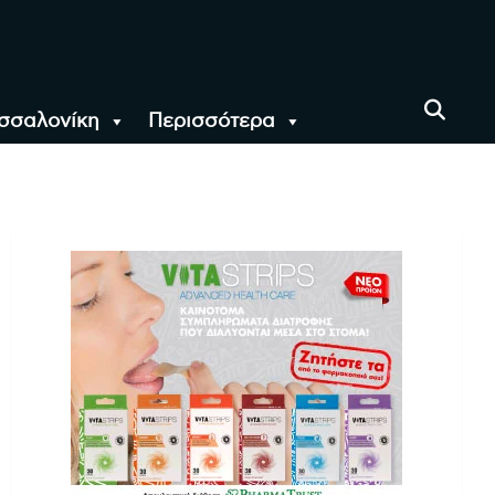
σσαλονίκη
Περισσότερα
αι όλο τον Κόσμο