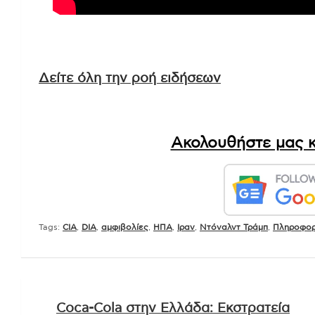
Δείτε όλη την ροή ειδήσεων
Ακολουθήστε μας κ
Tags:
CIA
,
DIA
,
αμφιβολίες
,
ΗΠΑ
,
Ιραν
,
Ντόναλντ Τράμπ
,
Πληροφορ
Πλοήγηση
Coca-Cola στην Ελλάδα: Εκστρατεία