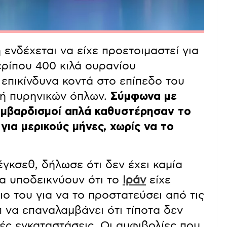
 ενδέχεται να είχε προετοιμαστεί για
ερίπου 400 κιλά ουρανίου
 επικίνδυνα κοντά στο επίπεδο του
υή πυρηνικών όπλων.
Σύμφωνα με
βομβαρδισμοί απλά καθυστέρησαν το
για μερικούς μήνες, χωρίς να το
Χέγκσεθ, δήλωσε ότι δεν έχει καμία
α υποδεικνύουν ότι το
Ιράν
είχε
ο του για να το προστατεύσει από τις
π να επαναλαμβάνει ότι τίποτα δεν
κές εγκαταστάσεις. Οι αμφιβολίες που