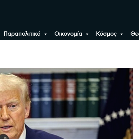
Παραπολιτικά
Οικονομία
Κόσμος
Θε
αλονίκη, την Ελλάδα κ