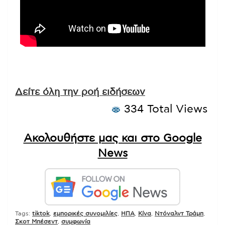
Δείτε όλη την ροή ειδήσεων
334 Total Views
Ακολουθήστε μας και στο Google
News
Tags:
tiktok
,
εμπορικές συνομιλίες
,
ΗΠΑ
,
Κίνα
,
Ντόναλντ Τράμπ
,
Σκοτ Μπέσεντ
,
συμφωνία