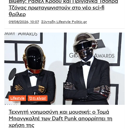
Bluefly: Ράσελ Κρόου και Πριγιάνκα Τσόπρα
Τζόνας πρωταγωνιστούν στο νέο sci-fi
θρίλερ
09/08/2026, 10:07
Σύνταξη Lifestyle Politic.gr
Lifestyle
Ό,τι είναι!
Τεχνητή νοημοσύνη και μουσική: ο Τομά
Μπανγκαλτέ των Daft Punk απορρίπτει τη
χρήση της