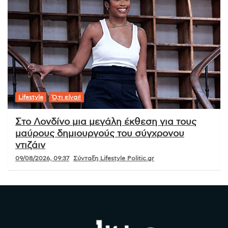
Lifestyle
Ό,τι είναι!
Στο Λονδίνο μια μεγάλη έκθεση για τους
μαύρους δημιουργούς του σύγχρονου
ντιζάιν
09/08/2026, 09:37
Σύνταξη Lifestyle Politic.gr