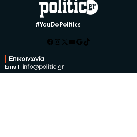
#YouDoPolitics
Facebook
Instagram
X
YouTube
Google
TikTok
Επικοινωνία
Email:
info@politic.gr
Τηλ:
+302310501850
Κιν:
+306986533609
Πολιτική Απορρήτου
Όροι χρήσης
Πολιτική Cookies
Πολιτική προστασίας προσωπικών