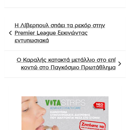
Πλοήγηση
Η Λίβερπουλ σπάει τα ρεκόρ στην
άρθρων
Premier League ξεκινώντας
εντυπωσιακά
Ο Καραλής κατακτά μετάλλιο στο επί
κοντώ στο Παγκόσμιο Πρωτάθλημα