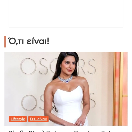
Ό,τι είναι!
Lifestyle
Ό,τι είναι!