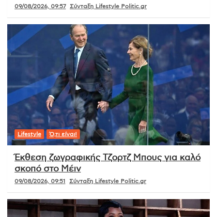
09/08/2026, 09:57
Σύνταξη Lifestyle Politic.gr
Lifestyle
Ό,τι είναι!
Έκθεση ζωγραφικής Τζορτζ Μπους για καλό
σκοπό στο Μέιν
09/08/2026, 09:51
Σύνταξη Lifestyle Politic.gr