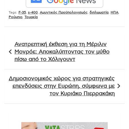
Tags:
F-35
,
s-400
,
Αμυντικός Προϋπολογισμός
,
διπλωματία
,
ΗΠΑ
,
Ρούμπιο
,
Τουρκία
Πλοήγηση
Ανατρεπτική έκθεση για τη Μέριλιν
άρθρων
Μονρόε: Αποκαλύπτοντας τον μύθο
πίσω από το Χόλιγουντ
Δημοσιονομικός χώρος για στρατηγικές
επενδύσεις στην Ευρώπη, σύμφωνα με
τον Κυριάκο Πιερρακάκη