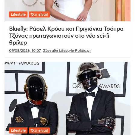
Lifestyle
Ό,τι είναι!
Bluefly: Ράσελ Κρόου και Πριγιάνκα Τσόπρα
Τζόνας πρωταγωνιστούν στο νέο sci-fi
θρίλερ
09/08/2026, 10:07
Σύνταξη Lifestyle Politic.gr
Lifestyle
Ό,τι είναι!