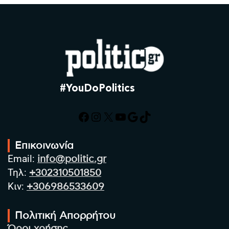
#YouDoPolitics
Facebook
Instagram
X
YouTube
Google
TikTok
Επικοινωνία
Email:
info@politic.gr
Τηλ:
+302310501850
Κιν:
+306986533609
Πολιτική Απορρήτου
Όροι χρήσης