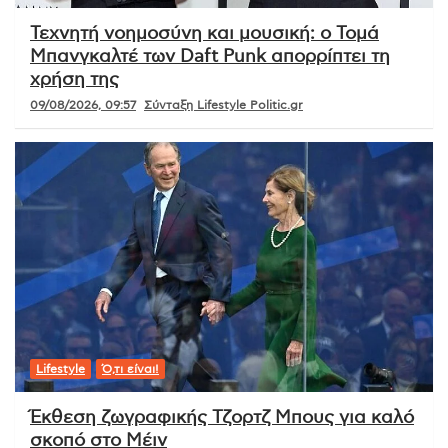
Τεχνητή νοημοσύνη και μουσική: ο Τομά
Μπανγκαλτέ των Daft Punk απορρίπτει τη
χρήση της
09/08/2026, 09:57
Σύνταξη Lifestyle Politic.gr
Lifestyle
Ό,τι είναι!
Έκθεση ζωγραφικής Τζορτζ Μπους για καλό
σκοπό στο Μέιν