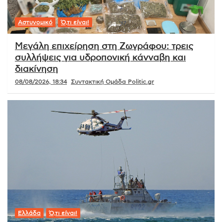
Αστυνομικό
Ό,τι είναι!
Μεγάλη επιχείρηση στη Ζωγράφου: τρεις
συλλήψεις για υδροπονική κάνναβη και
διακίνηση
08/08/2026, 18:34
Συντακτική Ομάδα Politic.gr
Ελλάδα
Ό,τι είναι!