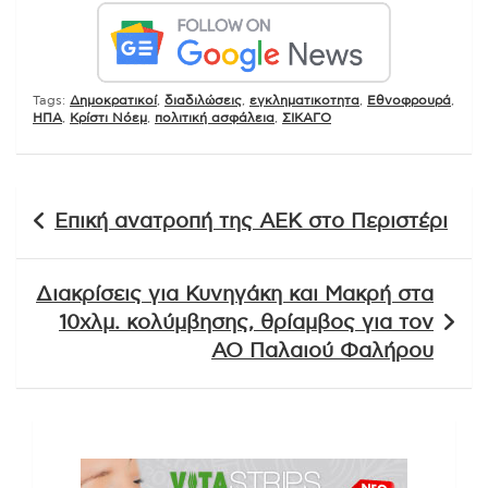
Tags:
Δημοκρατικοί
,
διαδιλώσεις
,
εγκληματικοτητα
,
Εθνοφρουρά
,
ΗΠΑ
,
Κρίστι Νόεμ
,
πολιτική ασφάλεια
,
ΣΙΚΑΓΟ
Πλοήγηση
Επική ανατροπή της ΑΕΚ στο Περιστέρι
άρθρων
Διακρίσεις για Κυνηγάκη και Μακρή στα
10χλμ. κολύμβησης, θρίαμβος για τον
ΑΟ Παλαιού Φαλήρου