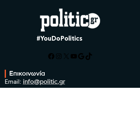
#YouDoPolitics
Facebook
Instagram
X
YouTube
Google
TikTok
Επικοινωνία
Email:
info@politic.gr
Τηλ:
+302310501850
Κιν:
+306986533609
Πολιτική Απορρήτου
Όροι χρήσης
Πολιτική Cookies