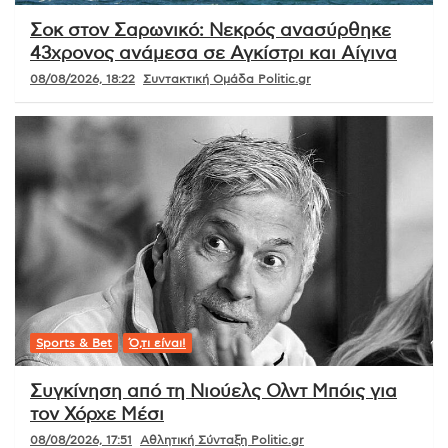
Σοκ στον Σαρωνικό: Νεκρός ανασύρθηκε
43χρονος ανάμεσα σε Αγκίστρι και Αίγινα
08/08/2026, 18:22
Συντακτική Ομάδα Politic.gr
Sports & Bet
Ό,τι είναι!
Συγκίνηση από τη Νιούελς Ολντ Μπόις για
τον Χόρχε Μέσι
08/08/2026, 17:51
Αθλητική Σύνταξη Politic.gr