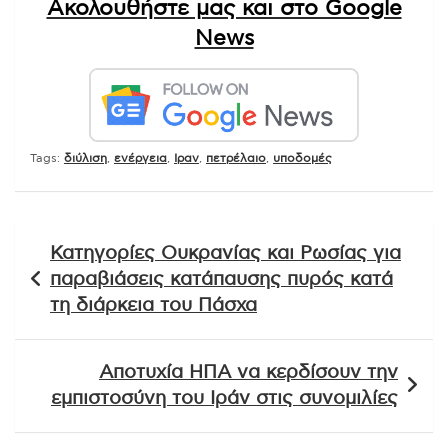
Ακολουθήστε μας και στο Google
News
Tags:
διύλιση
,
ενέργεια
,
Ιραν
,
πετρέλαιο
,
υποδομές
Πλοήγηση
Κατηγορίες Ουκρανίας και Ρωσίας για
άρθρων
παραβιάσεις κατάπαυσης πυρός κατά
τη διάρκεια του Πάσχα
Αποτυχία ΗΠΑ να κερδίσουν την
εμπιστοσύνη του Ιράν στις συνομιλίες