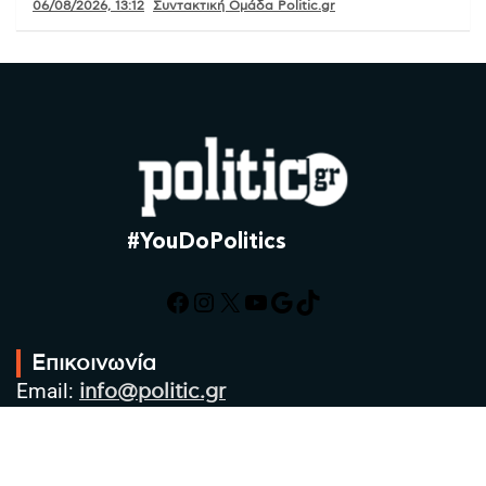
06/08/2026, 13:12
Συντακτική Ομάδα Politic.gr
#YouDoPolitics
Facebook
Instagram
X
YouTube
Google
TikTok
Επικοινωνία
Email:
info@politic.gr
Τηλ:
+302310501850
Κιν:
+306986533609