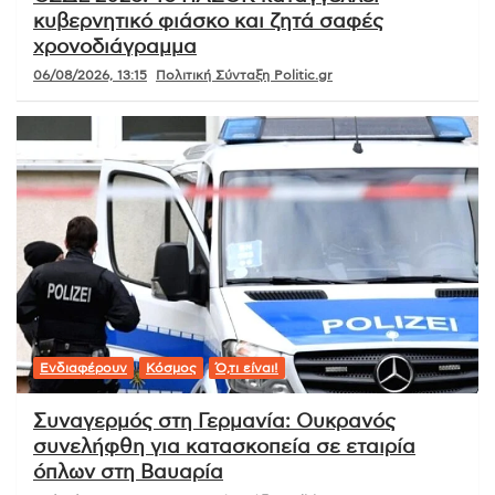
κυβερνητικό φιάσκο και ζητά σαφές
χρονοδιάγραμμα
06/08/2026, 13:15
Πολιτική Σύνταξη Politic.gr
Ενδιαφέρουν
Κόσμος
Ό,τι είναι!
Συναγερμός στη Γερμανία: Ουκρανός
συνελήφθη για κατασκοπεία σε εταιρία
όπλων στη Βαυαρία