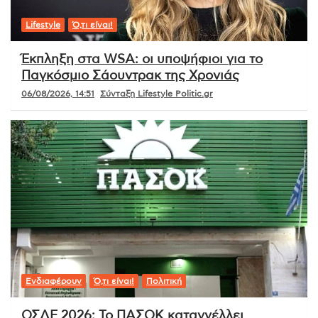
Lifestyle
Ό,τι είναι!
Έκπληξη στα WSA: οι υποψήφιοι για το
Παγκόσμιο Σάουντρακ της Χρονιάς
06/08/2026, 14:51
Σύνταξη Lifestyle Politic.gr
Ενδιαφέρουν
Ό,τι είναι!
Πολιτική
ΟΣΔΕ 2026: Το ΠΑΣΟΚ καταγγέλλει