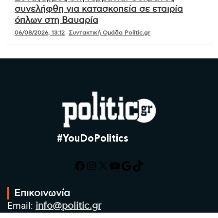
συνελήφθη για κατασκοπεία σε εταιρία
όπλων στη Βαυαρία
06/08/2026, 13:12
Συντακτική Ομάδα Politic.gr
#YouDoPolitics
Facebook
Instagram
X
YouTube
Google
TikTok
Επικοινωνία
Email:
info@politic.gr