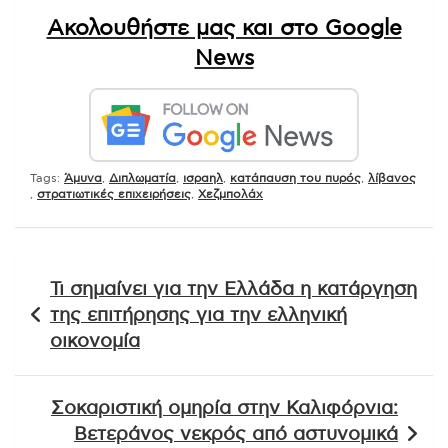
Ακολουθήστε μας και στο Google
News
Tags:
Άμυνα
,
Διπλωματία
,
ισραηλ
,
κατάπαυση του πυρός
,
λίβανος
,
στρατιωτικές επιχειρήσεις
,
Χεζμπολάχ
Πλοήγηση
Τι σημαίνει για την Ελλάδα η κατάργηση
άρθρων
της επιτήρησης για την ελληνική
οικονομία
Σοκαριστική ομηρία στην Καλιφόρνια:
Βετεράνος νεκρός από αστυνομικά