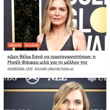
Lifestyle
Ό,τι είναι!
«Δεν θέλω ξανά να πρωταγωνιστήσω»: η
Μισέλ Φάιφερ μιλά για το μέλλον της
06/08/2026, 15:31
Σύνταξη Lifestyle Politic.gr