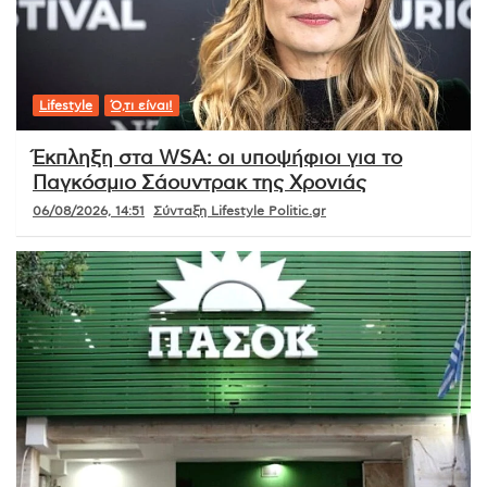
Lifestyle
Ό,τι είναι!
Έκπληξη στα WSA: οι υποψήφιοι για το
Παγκόσμιο Σάουντρακ της Χρονιάς
06/08/2026, 14:51
Σύνταξη Lifestyle Politic.gr