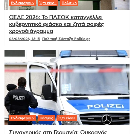
Ενδιαφέρουν
Ό,τι είναι!
Πολιτική
ΟΣΔΕ 2026: Το ΠΑΣΟΚ καταγγέλλει
κυβερνητικό φιάσκο και ζητά σαφές
χρονοδιάγραμμα
06/08/2026, 13:15
Πολιτική Σύνταξη Politic.gr
Ενδιαφέρουν
Κόσμος
Ό,τι είναι!
Συναγερμός στη Γερμανία: Ουκρανός