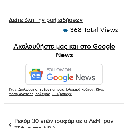
Δείτε όλη την ροή ειδήσεων
368 Total Views
Ακολουθήστε μας και στο Google
News
Tags:
Διπλωματία
,
ενέργεια
,
Ιρακ
,
Ισλαμικό κράτος
,
Κίνα
,
Μέση Ανατολή
,
πόλεμος
,
Σι Τζινπινγκ
Πλοήγηση
Ρεκόρ 30 ετών ισοφάρισε ο ΛεΜπρον
άρθρων