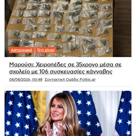
Αστυνομικό
Ό,τι είναι!
Μαρούσι: Χειροπέδες σε 35χρονο μέσα σε
σχολείο με 106 συσκευασίες κάνναβης
08/08/2026, 00:48
Συντακτική Ομάδα Politic.gr