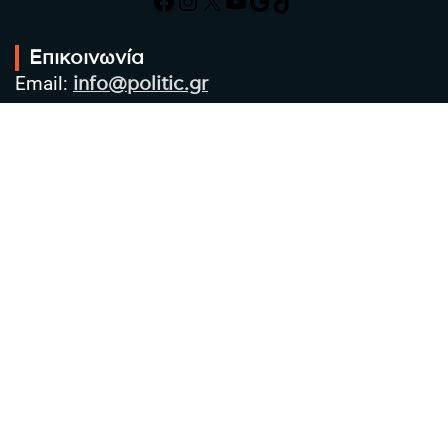
Facebook
Instagram
X
YouTube
Google
TikTok
Επικοινωνία
Email:
info@politic.gr
Τηλ:
+302310501850
Κιν:
+306986533609
Πολιτική Απορρήτου
Όροι χρήσης
Πολιτική Cookies
Πολιτική προστασίας προσωπικών
δεδομένων
Συντακτική Ομάδα
Στοιχεία Επιχείρησης