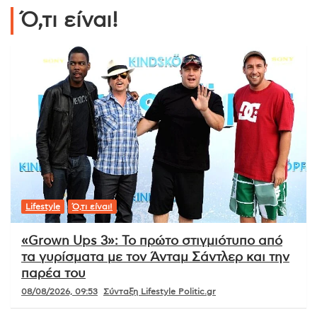
Ό,τι είναι!
Lifestyle
Ό,τι είναι!
«Grown Ups 3»: Το πρώτο στιγμιότυπο από
τα γυρίσματα με τον Άνταμ Σάντλερ και την
παρέα του
08/08/2026, 09:53
Σύνταξη Lifestyle Politic.gr