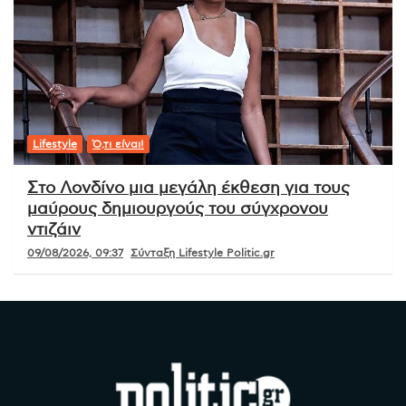
Lifestyle
Ό,τι είναι!
Στο Λονδίνο μια μεγάλη έκθεση για τους
μαύρους δημιουργούς του σύγχρονου
ντιζάιν
09/08/2026, 09:37
Σύνταξη Lifestyle Politic.gr