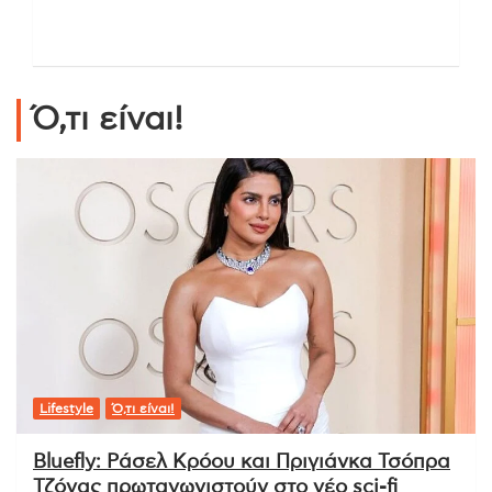
Ό,τι είναι!
Lifestyle
Ό,τι είναι!
Bluefly: Ράσελ Κρόου και Πριγιάνκα Τσόπρα
Τζόνας πρωταγωνιστούν στο νέο sci-fi