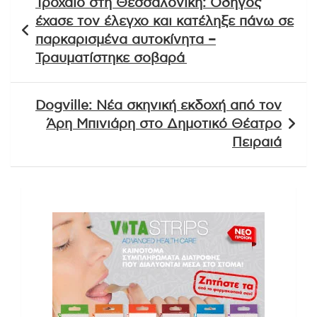
Τροχαίο στη Θεσσαλονίκη: Οδηγός
άρθρων
έχασε τον έλεγχο και κατέληξε πάνω σε
παρκαρισμένα αυτοκίνητα –
Τραυματίστηκε σοβαρά
Dogville: Νέα σκηνική εκδοχή από τον
Άρη Μπινιάρη στο Δημοτικό Θέατρο
Πειραιά