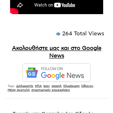
264 Total Views
Ακολουθήστε μας και στο Google
News
Tags:
Διπλωματία
,
ΗΠΑ
,
Ιραν
,
ισραηλ
,
Κλιμάκωση
,
λίβανος
,
Μέση Ανατολή
,
στρατιωτικές επιχειρήσεις
Πλοήγηση