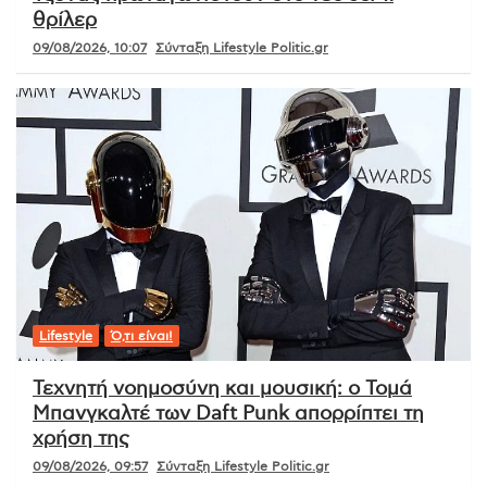
θρίλερ
09/08/2026, 10:07
Σύνταξη Lifestyle Politic.gr
Lifestyle
Ό,τι είναι!
Τεχνητή νοημοσύνη και μουσική: ο Τομά
Μπανγκαλτέ των Daft Punk απορρίπτει τη
χρήση της
09/08/2026, 09:57
Σύνταξη Lifestyle Politic.gr