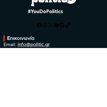
#YouDoPolitics
Facebook
Instagram
X
YouTube
Google
TikTok
Επικοινωνία
Email:
info@politic.gr
Τηλ:
+302310501850
Κιν:
+306986533609
Πολιτική Απορρήτου
Όροι χρήσης
Πολιτική Cookies
Πολιτική προστασίας προσωπικών
δεδομένων