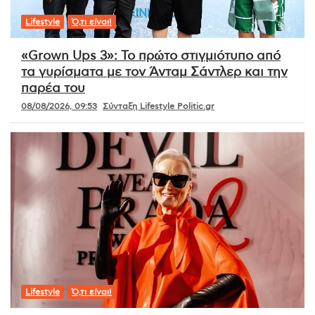
Lifestyle
Ό,τι είναι!
«Grown Ups 3»: Το πρώτο στιγμιότυπο από
τα γυρίσματα με τον Άνταμ Σάντλερ και την
παρέα του
08/08/2026, 09:53
Σύνταξη Lifestyle Politic.gr
Lifestyle
Ό,τι είναι!