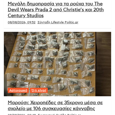
Μεγάλη δημοπρασία για τα ρούχα του The
Devil Wears Prada 2 από Christie’s και 20th
Century Studios
08/08/2026, 09:52
Σύνταξη Lifestyle Politic.gr
Αστυνομικό
Ό,τι είναι!
Μαρούσι: Χειροπέδες σε 35χρονο μέσα σε
σχολείο με 106 συσκευασίες κάνναβης