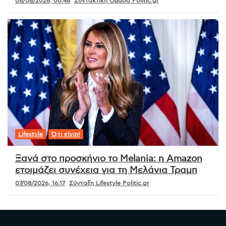
08/08/2026, 00:48
Συντακτική Ομάδα Politic.gr
Lifestyle
Ό,τι είναι!
Ξανά στο προσκήνιο το Melania: η Amazon
ετοιμάζει συνέχεια για τη Μελάνια Τραμπ
07/08/2026, 16:17
Σύνταξη Lifestyle Politic.gr