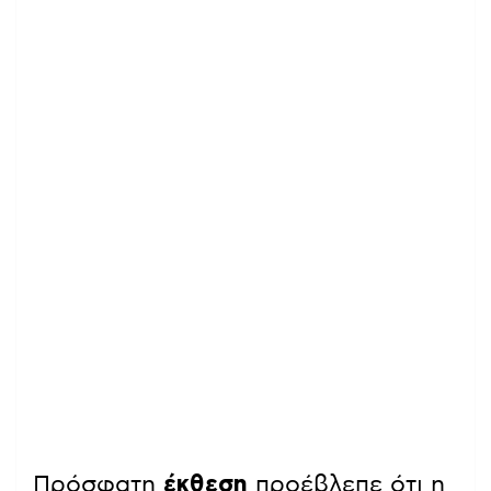
Πρόσφατη
έκθεση
προέβλεπε ότι η