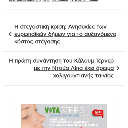
Πλοήγηση
Η στεγαστική κρίση: Ανησυχίες των
άρθρων
ευρωπαϊκών δήμων για το αυξανόμενο
κόστος στέγασης
Η πρώτη συνάντηση του Κάλουμ Τέρνερ
με την Ντούα Λίπα έχει άρωμα
χολιγουντιανής ταινίας