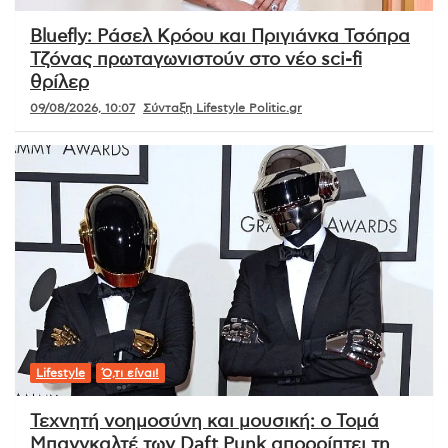
Bluefly: Ράσελ Κρόου και Πριγιάνκα Τσόπρα
Τζόνας πρωταγωνιστούν στο νέο sci-fi
θρίλερ
09/08/2026, 10:07
Σύνταξη Lifestyle Politic.gr
Lifestyle
Ό,τι είναι!
Τεχνητή νοημοσύνη και μουσική: ο Τομά
Μπανγκαλτέ των Daft Punk απορρίπτει τη