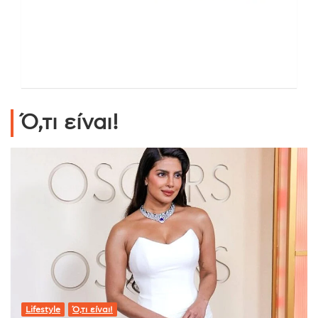
Ό,τι είναι!
Lifestyle
Ό,τι είναι!