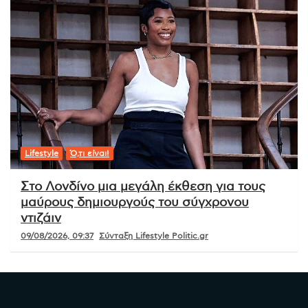
Lifestyle
Ό,τι είναι!
Στο Λονδίνο μια μεγάλη έκθεση για τους
μαύρους δημιουργούς του σύγχρονου
ντιζάιν
09/08/2026, 09:37
Σύνταξη Lifestyle Politic.gr