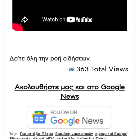
Δείτε όλη την ροή ειδήσεων
363 Total Views
Ακολουθήστε μας και στο Google
News
Tags:
Γκουστάβο Πέτρο
,
διαμάχη ναρκωτικών
,
εμπορικοί δασμοί
,
Εξωτερική πολιτική
,
ΗΠΑ
,
κολομβία
,
Ντόναλντ Τράμπ