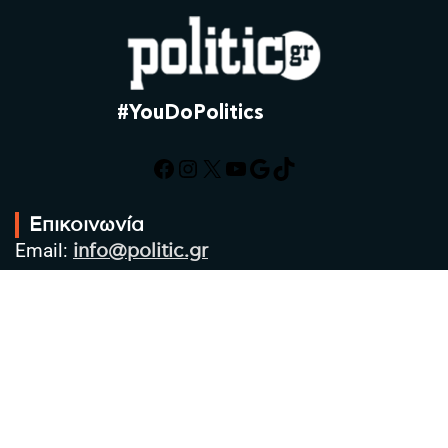
#YouDoPolitics
Facebook
Instagram
X
YouTube
Google
TikTok
Επικοινωνία
Email:
info@politic.gr
Τηλ:
+302310501850
Κιν:
+306986533609
Πολιτική Απορρήτου
Όροι χρήσης
Πολιτική Cookies