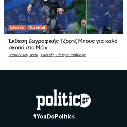
Lifestyle
Ό,τι είναι!
Έκθεση ζωγραφικής Τζορτζ Μπους για καλό
σκοπό στο Μέιν
09/08/2026, 09:51
Σύνταξη Lifestyle Politic.gr
#YouDoPolitics