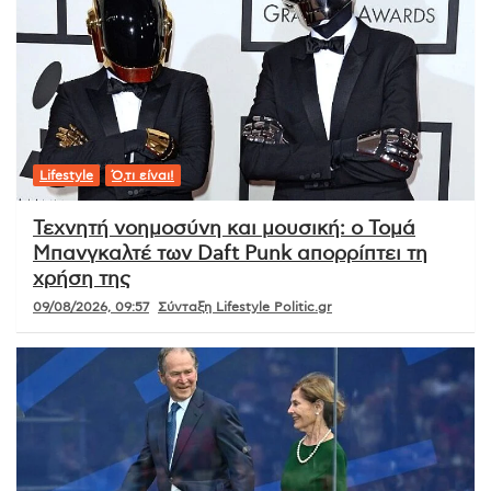
Lifestyle
Ό,τι είναι!
Τεχνητή νοημοσύνη και μουσική: ο Τομά
Μπανγκαλτέ των Daft Punk απορρίπτει τη
χρήση της
09/08/2026, 09:57
Σύνταξη Lifestyle Politic.gr