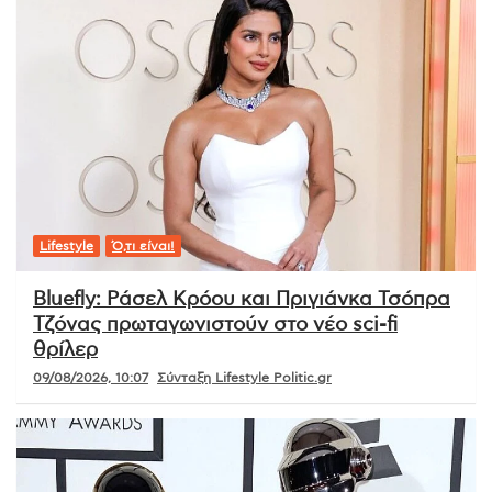
Lifestyle
Ό,τι είναι!
Bluefly: Ράσελ Κρόου και Πριγιάνκα Τσόπρα
Τζόνας πρωταγωνιστούν στο νέο sci-fi
θρίλερ
09/08/2026, 10:07
Σύνταξη Lifestyle Politic.gr