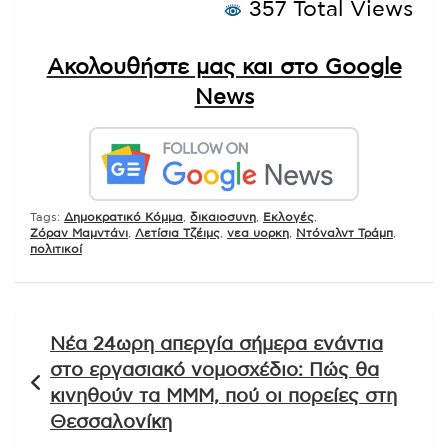
357 Total Views
Ακολουθήστε μας και στο Google
News
Tags:
Δημοκρατικό Κόμμα
,
δικαιοσυνη
,
Εκλογές
,
Ζόραν Μαμντάνι
,
Λετίσια Τζέιμς
,
νεα υορκη
,
Ντόναλντ Τράμπ
,
πολιτικοί
Πλοήγηση
Νέα 24ωρη απεργία σήμερα ενάντια
άρθρων
στο εργασιακό νομοσχέδιο: Πώς θα
κινηθούν τα ΜΜΜ, πού οι πορείες στη
Θεσσαλονίκη