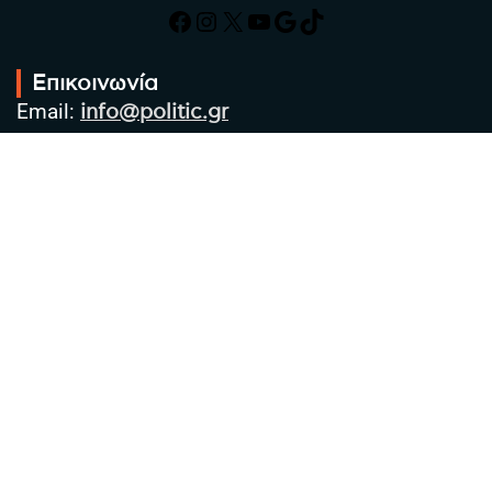
Facebook
Instagram
X
YouTube
Google
TikTok
Επικοινωνία
Email:
info@politic.gr
Τηλ:
+302310501850
Κιν:
+306986533609
Πολιτική Απορρήτου
Όροι χρήσης
Πολιτική Cookies
Πολιτική προστασίας προσωπικών
δεδομένων
Συντακτική Ομάδα
Στοιχεία Επιχείρησης