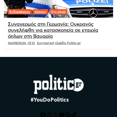
Ενδιαφέρουν
Κόσμος
Ό,τι είναι!
Συναγερμός στη Γερμανία: Ουκρανός
συνελήφθη για κατασκοπεία σε εταιρία
όπλων στη Βαυαρία
06/08/2026, 13:12
Συντακτική Ομάδα Politic.gr
#YouDoPolitics
Facebook
Instagram
X
YouTube
Google
TikTok