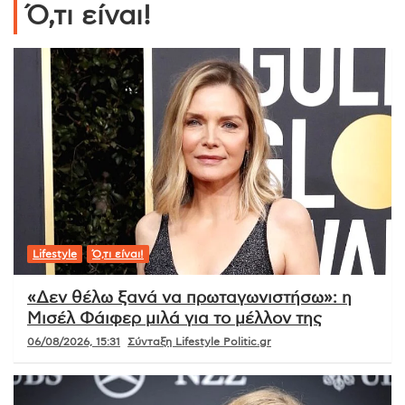
Ό,τι είναι!
Lifestyle
Ό,τι είναι!
«Δεν θέλω ξανά να πρωταγωνιστήσω»: η
Μισέλ Φάιφερ μιλά για το μέλλον της
06/08/2026, 15:31
Σύνταξη Lifestyle Politic.gr