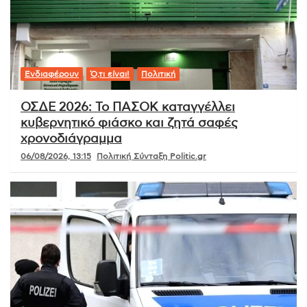
Ενδιαφέρουν
Ό,τι είναι!
Πολιτική
ΟΣΔΕ 2026: Το ΠΑΣΟΚ καταγγέλλει
κυβερνητικό φιάσκο και ζητά σαφές
χρονοδιάγραμμα
06/08/2026, 13:15
Πολιτική Σύνταξη Politic.gr