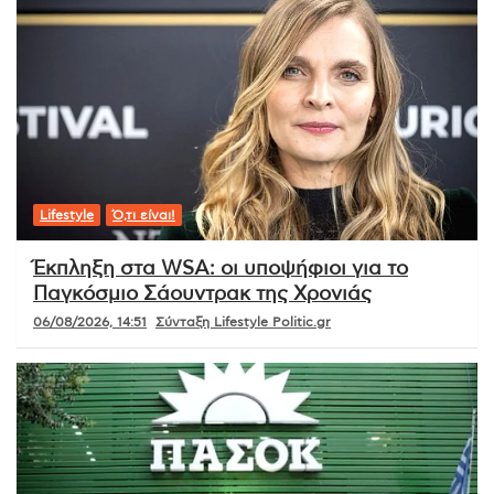
Lifestyle
Ό,τι είναι!
Έκπληξη στα WSA: οι υποψήφιοι για το
Παγκόσμιο Σάουντρακ της Χρονιάς
06/08/2026, 14:51
Σύνταξη Lifestyle Politic.gr