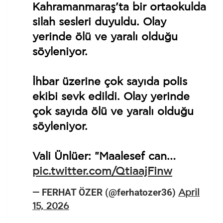
βρίσκονται τρεις μαθητές και ένας
καθηγητής. Το σχολείο εκκενώθηκε
άμεσα, ενώ στο σημείο έσπευσαν
ισχυρές αστυνομικές δυνάμεις και
ασθενοφόρα.
İşte Kahramanmaraş olayı
görüntüleri…