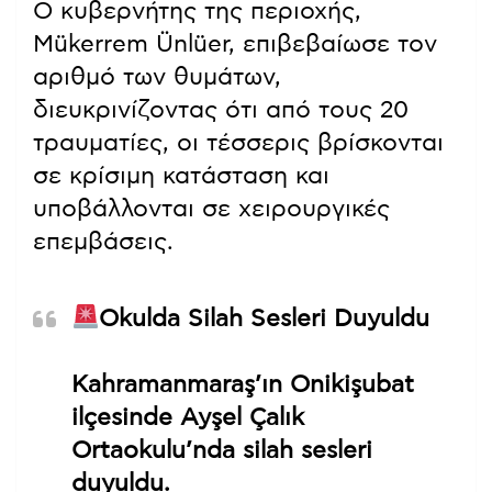
Kahramanmaraş’ta bir ortaokulda
silah sesleri duyuldu. Olay
yerinde ölü ve yaralı olduğu
söyleniyor.
İhbar üzerine çok sayıda polis
ekibi sevk edildi. Olay yerinde
çok sayıda ölü ve yaralı olduğu
söyleniyor.
Vali Ünlüer: "Maalesef can…
pic.twitter.com/QtiaajFinw
— FERHAT ÖZER (@ferhatozer36)
April
15, 2026