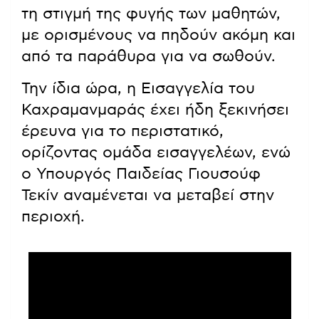
οπλισμό του. Πληροφορίες
αναφέρουν ότι είχε μαζί του πέντε
όπλα και επτά γεμιστήρες,
εισβάλλοντας σε δύο αίθουσες
διδασκαλίας.
Μαρτυρίες κάνουν λόγο για πανικό,
με τον δράστη να πυροβολεί αρχικά
στον αέρα στην αυλή και στη
συνέχεια να εισέρχεται στο σχολικό
κτίριο, συνεχίζοντας τους
πυροβολισμούς.
Βίντεο που κυκλοφορούν στα μέσα
κοινωνικής δικτύωσης αποτυπώνουν
τη στιγμή της φυγής των μαθητών,