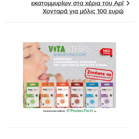
Ακολουθήστε μας και στο Google
News
Tags:
μακελειό
,
Τουρκία
Πλοήγηση
Δήμος Κορδελιού – Ευόσμου:
άρθρων
Πρόγραμμα επιμόρφωσης 200
εκπαιδευτικών για διαχείριση σεισμού
σε σχολεία
Απίστευτη τύχη: Πίνακας Πικάσο αξίας
εκατομμυρίων στα χέρια του Αρί