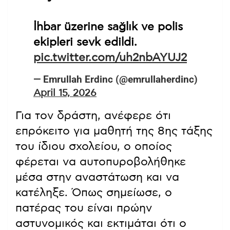
Ο κυβερνήτης της περιοχής,
Mükerrem Ünlüer, επιβεβαίωσε τον
αριθμό των θυμάτων,
διευκρινίζοντας ότι από τους 20
τραυματίες, οι τέσσερις βρίσκονται
σε κρίσιμη κατάσταση και
υποβάλλονται σε χειρουργικές
επεμβάσεις.
Okulda Silah Sesleri Duyuldu
Kahramanmaraş’ın Onikişubat
ilçesinde Ayşel Çalık
Ortaokulu’nda silah sesleri
duyuldu.