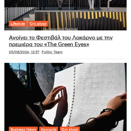
Ελλάδα
Ενδιαφέρουν
Ό,τι είναι!
Συναγερμός στην Κρήτη: 112 αλλοδαποί
διασώθηκαν σε δύο επιχειρήσεις
νοτιοανατολικά των Καλών Λιμένων
05/08/2026, 13:34
Politic Team