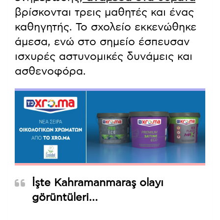
#KAHRAMANMARAŞ
#Kahramanmaraş
#Onikişubat
Kahramanmaraş okula saldırı oldu
yaralıların olduğu söyleniyor. !!
pic.twitter.com/qdOwxvYAk4
— S10 (@dinark15)
April 15, 2026
Σύμφωνα με τουρκικά μέσα
ενημέρωσης,
ανάμεσα στα θύματα