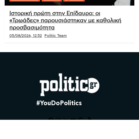
Lifestyle
Ό,τι είναι!
Ανοίγει το Φεστιβάλ του Λοκάρνο με την
πρεμιέρα του «The Green Eyes»
05/08/2026, 12:57
Politic Team
Business News
Κοινωνία
Ό,τι είναι!