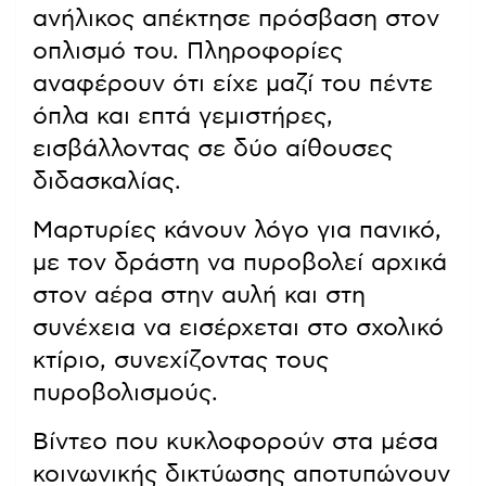
İhbar üzerine sağlık ve polis
ekipleri sevk edildi.
pic.twitter.com/uh2nbAYUJ2
— Emrullah Erdinc (@emrullaherdinc)
April 15, 2026
Για τον δράστη, ανέφερε ότι
επρόκειτο για μαθητή της 8ης τάξης
του ίδιου σχολείου, ο οποίος
φέρεται να αυτοπυροβολήθηκε
μέσα στην αναστάτωση και να
κατέληξε. Όπως σημείωσε, ο
πατέρας του είναι πρώην
αστυνομικός και εκτιμάται ότι ο
ανήλικος απέκτησε πρόσβαση στον