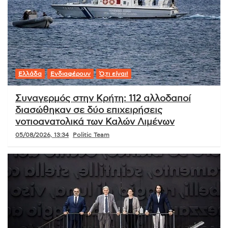
Business News
Κοινωνία
Ό,τι είναι!
HELLENiQ ENERGY: Χορηγεί έως 25 εκατ.
ευρώ για αποκατάσταση στις πυρόπληκτες
περιοχές
05/08/2026, 19:21
Οικονομική Σύνταξη Politic.gr