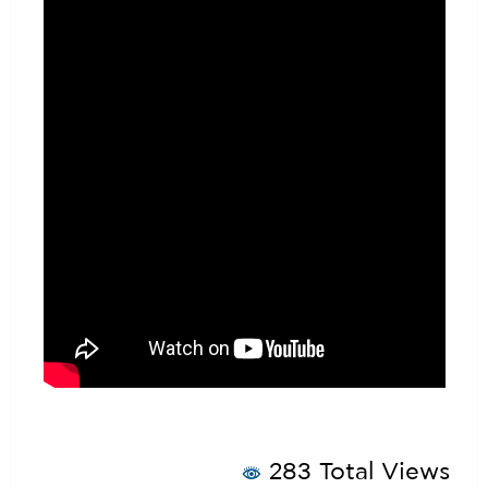
με ορισμένους να πηδούν ακόμη και
από τα παράθυρα για να σωθούν.
Την ίδια ώρα, η Εισαγγελία του
Καχραμανμαράς έχει ήδη ξεκινήσει
έρευνα για το περιστατικό,
ορίζοντας ομάδα εισαγγελέων, ενώ
ο Υπουργός Παιδείας Γιουσούφ
Τεκίν αναμένεται να μεταβεί στην
περιοχή.