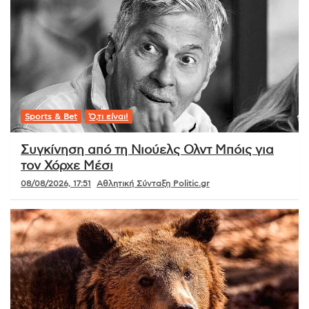
Sports & Bet
Ό,τι είναι!
Συγκίνηση από τη Νιούελς Ολντ Μπόις για
τον Χόρχε Μέσι
08/08/2026, 17:51
Αθλητική Σύνταξη Politic.gr