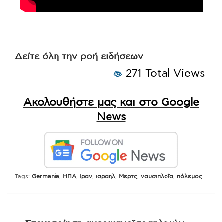
Δείτε όλη την ροή ειδήσεων
271 Total Views
Ακολουθήστε μας και στο Google
News
Tags:
Germania
,
ΗΠΑ
,
Ιραν
,
ισραηλ
,
Μερτς
,
ναυσιπλοΐα
,
πόλεμος
Πλοήγηση