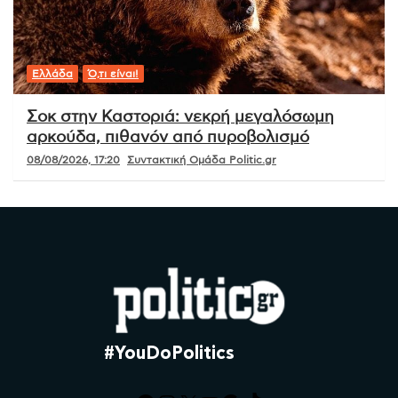
Ελλάδα
Ό,τι είναι!
Σοκ στην Καστοριά: νεκρή μεγαλόσωμη
αρκούδα, πιθανόν από πυροβολισμό
08/08/2026, 17:20
Συντακτική Ομάδα Politic.gr
#YouDoPolitics