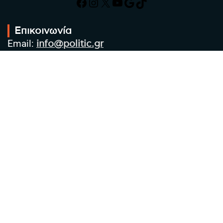
Facebook
Instagram
X
YouTube
Google
TikTok
Επικοινωνία
Email:
info@politic.gr
Τηλ:
+302310501850
Κιν:
+306986533609
Πολιτική Απορρήτου
Όροι χρήσης
Πολιτική Cookies
Πολιτική προστασίας προσωπικών
δεδομένων
Συντακτική Ομάδα
Στοιχεία Επιχείρησης