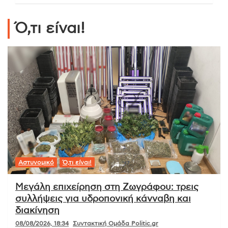
Ό,τι είναι!
Αστυνομικό
Ό,τι είναι!
Μεγάλη επιχείρηση στη Ζωγράφου: τρεις
συλλήψεις για υδροπονική κάνναβη και
διακίνηση
08/08/2026, 18:34
Συντακτική Ομάδα Politic.gr