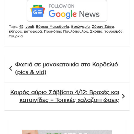
Tags:
45
,
vouli
,
Βόρεια Μακεδονία
,
βουλγαρία
,
Ζόραν Ζάεφ
,
κύπρος
,
μεταφορά
,
Προκόπης Παυλόπουλος
,
Σκόπια
,
τουρισμός
,
τουρκία
Πλοήγηση
Φωτιά σε μονοκατοικία στο Κορδελιό
άρθρων
(pics & vid)
Καιρός αύριο Σάββατο 4/12: Βροχές και
καταιγίδες – Τοπικές χαλαζοπτώσεις