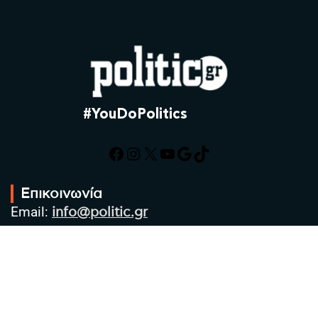
#YouDoPolitics
Facebook
Instagram
X
YouTube
Google
TikTok
Επικοινωνία
Email:
info@politic.gr
Τηλ:
+302310501850
Κιν:
+306986533609
Πολιτική Απορρήτου
Όροι χρήσης