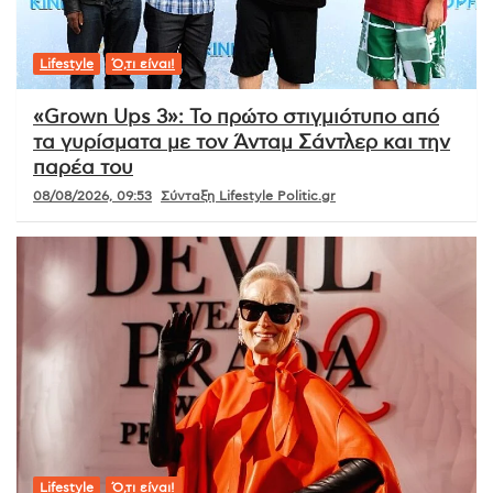
Lifestyle
Ό,τι είναι!
«Grown Ups 3»: Το πρώτο στιγμιότυπο από
τα γυρίσματα με τον Άνταμ Σάντλερ και την
παρέα του
08/08/2026, 09:53
Σύνταξη Lifestyle Politic.gr
Lifestyle
Ό,τι είναι!