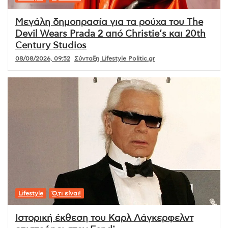
Μεγάλη δημοπρασία για τα ρούχα του The
Devil Wears Prada 2 από Christie’s και 20th
Century Studios
08/08/2026, 09:52
Σύνταξη Lifestyle Politic.gr
Lifestyle
Ό,τι είναι!
Ιστορική έκθεση του Καρλ Λάγκερφελντ