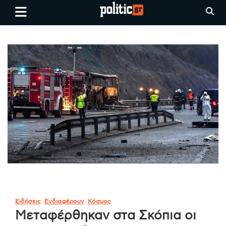
Skip
politic.gr
Ειδήσεις απο τη
to
Θεσσαλονίκη, την Ελλάδα και
content
όλο τον Κόσμο
Ειδήσεις
Ενδιαφέρουν
Κόσμος
Μεταφέρθηκαν στα Σκόπια οι