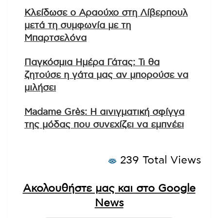
Κλείδωσε ο Αραούχο στη Λίβερπουλ
μετά τη συμφωνία με τη
Μπαρτσελόνα
Παγκόσμια Ημέρα Γάτας: Τι θα
ζητούσε η γάτα μας αν μπορούσε να
μιλήσει
Madame Grès: Η αινιγματική σφίγγα
της μόδας που συνεχίζει να εμπνέει
239 Total Views
Ακολουθήστε μας και στο Google
News