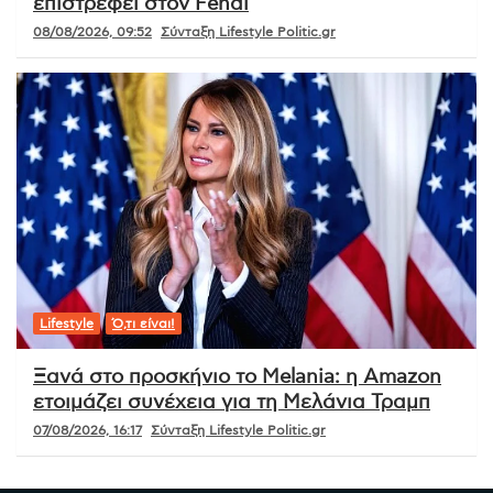
επιστρέφει στον Fendi
08/08/2026, 09:52
Σύνταξη Lifestyle Politic.gr
Lifestyle
Ό,τι είναι!
Ξανά στο προσκήνιο το Melania: η Amazon
ετοιμάζει συνέχεια για τη Μελάνια Τραμπ
07/08/2026, 16:17
Σύνταξη Lifestyle Politic.gr