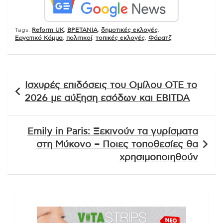
Tags:
Reform UK
,
ΒΡΕΤΑΝΙΑ
,
δημοτικές εκλογές
,
Εργατικό Κόμμα
,
πολιτικοί
,
τοπικές εκλογές
,
Φάρατζ
Πλοήγηση
Ισχυρές επιδόσεις του Ομίλου ΟΤΕ το
άρθρων
2026 με αύξηση εσόδων και EBITDA
Emily in Paris: Ξεκινούν τα γυρίσματα
στη Μύκονο – Ποιες τοποθεσίες θα
χρησιμοποιηθούν