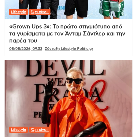
Lifestyle
Ό,τι είναι!
«Grown Ups 3»: Το πρώτο στιγμιότυπο από
τα γυρίσματα με τον Άνταμ Σάντλερ και την
παρέα του
08/08/2026, 09:53
Σύνταξη Lifestyle Politic.gr
Lifestyle
Ό,τι είναι!