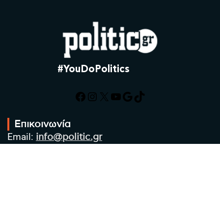
#YouDoPolitics
Facebook
Instagram
X
YouTube
Google
TikTok
Επικοινωνία
Email:
info@politic.gr
Τηλ:
+302310501850
Κιν:
+306986533609
Πολιτική Απορρήτου
Όροι χρήσης