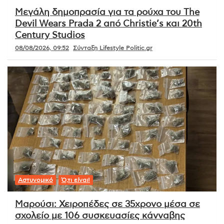
Μεγάλη δημοπρασία για τα ρούχα του The
Devil Wears Prada 2 από Christie’s και 20th
Century Studios
08/08/2026, 09:52
Σύνταξη Lifestyle Politic.gr
Αστυνομικό
Ό,τι είναι!
Μαρούσι: Χειροπέδες σε 35χρονο μέσα σε
σχολείο με 106 συσκευασίες κάνναβης