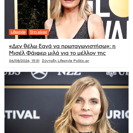
Lifestyle
Ό,τι είναι!
«Δεν θέλω ξανά να πρωταγωνιστήσω»: η
Μισέλ Φάιφερ μιλά για το μέλλον της
06/08/2026, 15:31
Σύνταξη Lifestyle Politic.gr