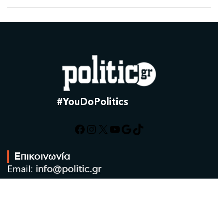
#YouDoPolitics
Facebook
Instagram
X
YouTube
Google
TikTok
Επικοινωνία
Email:
info@politic.gr
Τηλ:
+302310501850
Κιν:
+306986533609