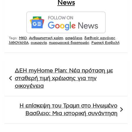
News
Tags:
MKO
,
Ανθρωπιστική κρίση
,
ασφάλεια
,
διεθνείς κανόνες
,
λΙΘΟΥΑΝΊΑ
,
ουκρανία
,
πυρομαχικά διασποράς
,
Ρωσική Εισβολή
Πλοήγηση
ΔΕΗ myHome Plan: Νέα πρόταση με
άρθρων
σταθερή τιμή χρέωσης για την
οικογένεια
Η επίσκεψη του Τραμπ στο Ηνωμένο
Βασίλειο: Μια ιστορική συνάντηση