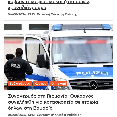
κυβερνητικό φιάσκο και ζητά σαφές
χρονοδιάγραμμα
06/08/2026, 13:15
Πολιτική Σύνταξη Politic.gr
Ενδιαφέρουν
Κόσμος
Ό,τι είναι!
Συναγερμός στη Γερμανία: Ουκρανός
συνελήφθη για κατασκοπεία σε εταιρία
όπλων στη Βαυαρία
06/08/2026, 13:12
Συντακτική Ομάδα Politic.gr