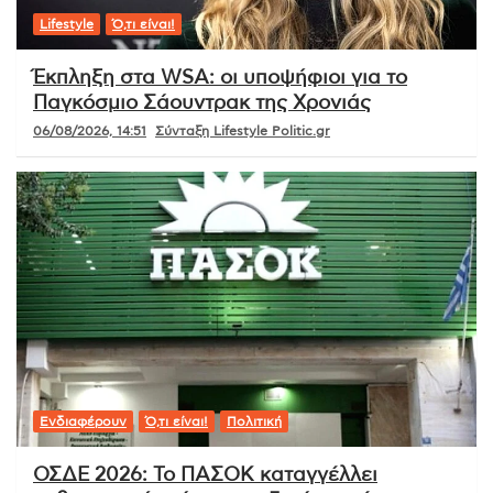
Lifestyle
Ό,τι είναι!
Έκπληξη στα WSA: οι υποψήφιοι για το
Παγκόσμιο Σάουντρακ της Χρονιάς
06/08/2026, 14:51
Σύνταξη Lifestyle Politic.gr
Ενδιαφέρουν
Ό,τι είναι!
Πολιτική
ΟΣΔΕ 2026: Το ΠΑΣΟΚ καταγγέλλει