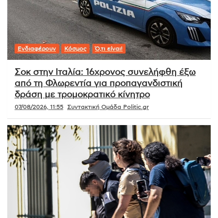
Ενδιαφέρουν
Κόσμος
Ό,τι είναι!
Σοκ στην Ιταλία: 16χρονος συνελήφθη έξω
από τη Φλωρεντία για προπαγανδιστική
δράση με τρομοκρατικό κίνητρο
07/08/2026, 11:55
Συντακτική Ομάδα Politic.gr