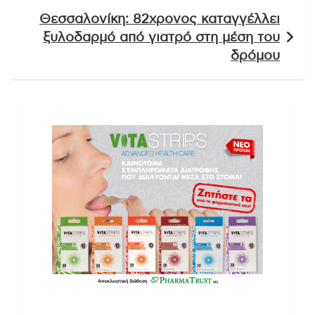
Θεσσαλονίκη: 82χρονος καταγγέλλει
ξυλοδαρμό από γιατρό στη μέση του
δρόμου