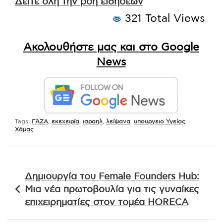
Δείτε όλη την ροή ειδήσεων
321 Total Views
Ακολουθήστε μας και στο Google
News
Tags:
ΓΆΖΑ
,
εκεχειρία
,
ισραηλ
,
λείψανα
,
υπουργειο Υγείας
,
Χάμας
Πλοήγηση
Δημιουργία του Female Founders Hub:
άρθρων
Μια νέα πρωτοβουλία για τις γυναίκες
επιχειρηματίες στον τομέα HORECA