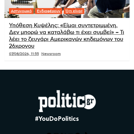
Αστυνομικό
Ενδιαφέρουν
Ό,τι είναι!
Υπόθεση Κυψέλης: «Είμαι συντετριμμένη.
Δεν μπορώ να καταλάβω τι έχει συμβεί» – Τι
λέει το ζευγάρι Αμερικανών κηδεμόνων του
26χρονου
07/08/2026, 11:55
Newsroom
#YouDoPolitics