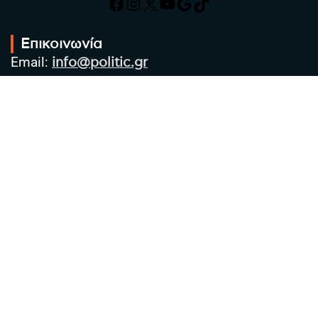
Facebook
Instagram
X
YouTube
Google
TikTok
Επικοινωνία
Email:
info@politic.gr
Τηλ:
+302310501850
Κιν:
+306986533609
Πολιτική Απορρήτου
Όροι χρήσης
Πολιτική Cookies
Πολιτική προστασίας προσωπικών
δεδομένων
Συντακτική Ομάδα
Στοιχεία Επιχείρησης