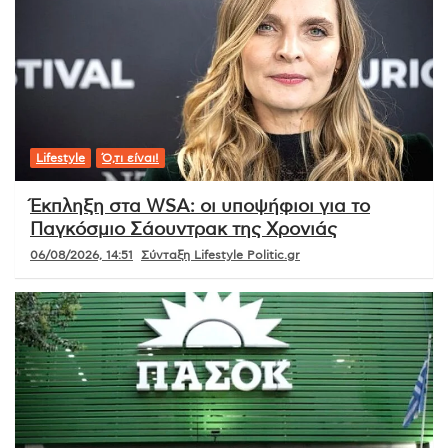
Lifestyle
Ό,τι είναι!
Έκπληξη στα WSA: οι υποψήφιοι για το
Παγκόσμιο Σάουντρακ της Χρονιάς
06/08/2026, 14:51
Σύνταξη Lifestyle Politic.gr