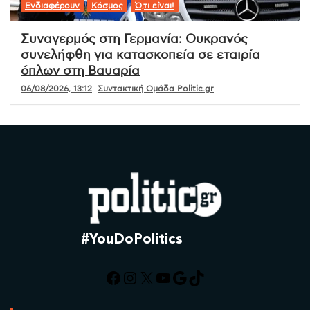
Ενδιαφέρουν
Κόσμος
Ό,τι είναι!
Συναγερμός στη Γερμανία: Ουκρανός
συνελήφθη για κατασκοπεία σε εταιρία
όπλων στη Βαυαρία
06/08/2026, 13:12
Συντακτική Ομάδα Politic.gr
#YouDoPolitics
Facebook
Instagram
X
YouTube
Google
TikTok