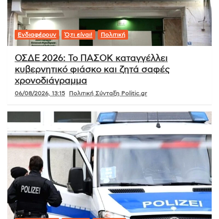
Ενδιαφέρουν
Ό,τι είναι!
Πολιτική
ΟΣΔΕ 2026: Το ΠΑΣΟΚ καταγγέλλει
κυβερνητικό φιάσκο και ζητά σαφές
χρονοδιάγραμμα
06/08/2026, 13:15
Πολιτική Σύνταξη Politic.gr