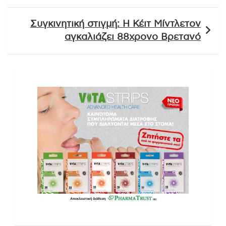
Συγκινητική στιγμή: Η Κέιτ Μίντλετον
αγκαλιάζει 88χρονο Βρετανό