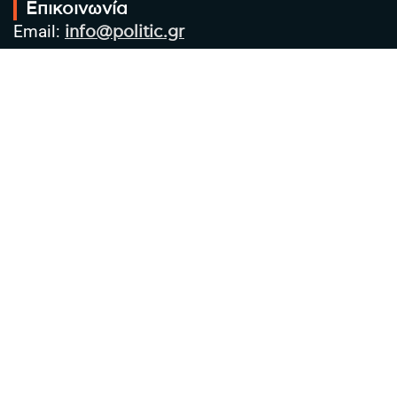
Επικοινωνία
Email:
info@politic.gr
Τηλ:
+302310501850
Κιν:
+306986533609
Πολιτική Απορρήτου
Όροι χρήσης
Πολιτική Cookies
Πολιτική προστασίας προσωπικών
δεδομένων
Συντακτική Ομάδα
Στοιχεία Επιχείρησης