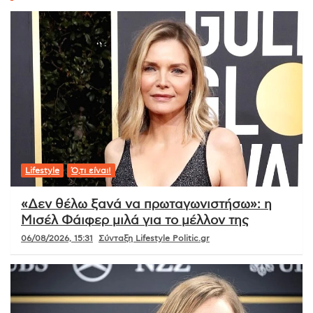
Lifestyle
Ό,τι είναι!
«Δεν θέλω ξανά να πρωταγωνιστήσω»: η
Μισέλ Φάιφερ μιλά για το μέλλον της
06/08/2026, 15:31
Σύνταξη Lifestyle Politic.gr