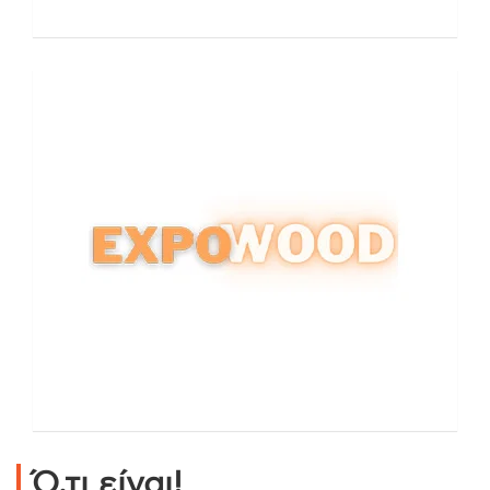
Ό,τι είναι!