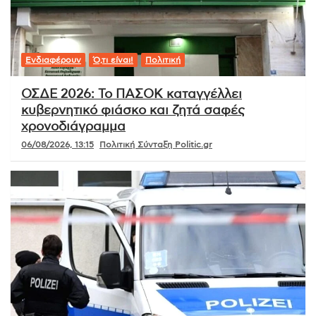
Ενδιαφέρουν
Ό,τι είναι!
Πολιτική
ΟΣΔΕ 2026: Το ΠΑΣΟΚ καταγγέλλει
κυβερνητικό φιάσκο και ζητά σαφές
χρονοδιάγραμμα
06/08/2026, 13:15
Πολιτική Σύνταξη Politic.gr