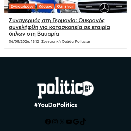
Ενδιαφέρουν
Κόσμος
Ό,τι είναι!
Συναγερμός στη Γερμανία: Ουκρανός
συνελήφθη για κατασκοπεία σε εταιρία
όπλων στη Βαυαρία
06/08/2026, 13:12
Συντακτική Ομάδα Politic.gr
#YouDoPolitics
Facebook
Instagram
X
YouTube
Google
TikTok