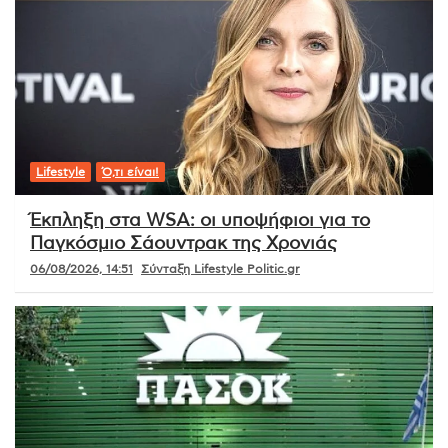
Lifestyle
Ό,τι είναι!
Έκπληξη στα WSA: οι υποψήφιοι για το
Παγκόσμιο Σάουντρακ της Χρονιάς
06/08/2026, 14:51
Σύνταξη Lifestyle Politic.gr