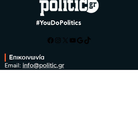
#YouDoPolitics
Facebook
Instagram
X
YouTube
Google
TikTok
Επικοινωνία
Email:
info@politic.gr
Τηλ:
+302310501850
Κιν:
+306986533609
Πολιτική Απορρήτου
Όροι χρήσης
Πολιτική Cookies
Πολιτική προστασίας προσωπικών