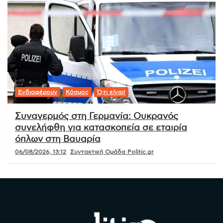
Ενδιαφέρουν
Κόσμος
Ό,τι είναι!
Συναγερμός στη Γερμανία: Ουκρανός
συνελήφθη για κατασκοπεία σε εταιρία
όπλων στη Βαυαρία
06/08/2026, 13:12
Συντακτική Ομάδα Politic.gr