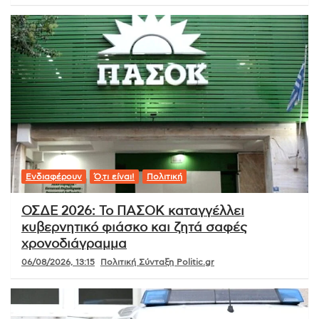
Ενδιαφέρουν
Ό,τι είναι!
Πολιτική
ΟΣΔΕ 2026: Το ΠΑΣΟΚ καταγγέλλει
κυβερνητικό φιάσκο και ζητά σαφές
χρονοδιάγραμμα
06/08/2026, 13:15
Πολιτική Σύνταξη Politic.gr