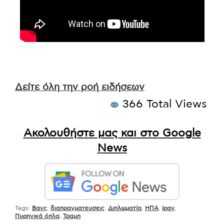
Δείτε όλη την ροή ειδήσεων
366 Total Views
Ακολουθήστε μας και στο Google
News
Tags:
Βανς
,
διαπραγματευσεις
,
Διπλωματία
,
ΗΠΑ
,
Ιραν
,
Πυρηνικά όπλα
,
Τραμπ