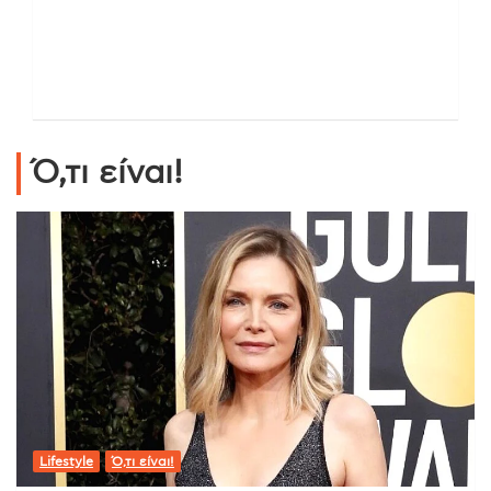
Ό,τι είναι!
Lifestyle
Ό,τι είναι!