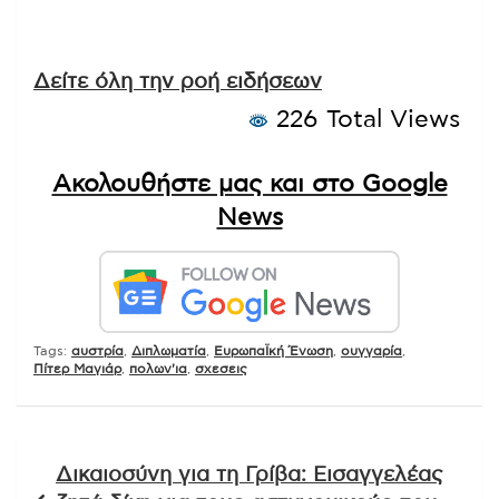
Δείτε όλη την ροή ειδήσεων
226 Total Views
Ακολουθήστε μας και στο Google
News
Tags:
αυστρία
,
Διπλωματία
,
ΕυρωπαΪκή Ένωση
,
ουγγαρία
,
Πίτερ Μαγιάρ
,
πολων'ια
,
σχεσεις
Πλοήγηση
Δικαιοσύνη για τη Γρίβα: Εισαγγελέας
άρθρων