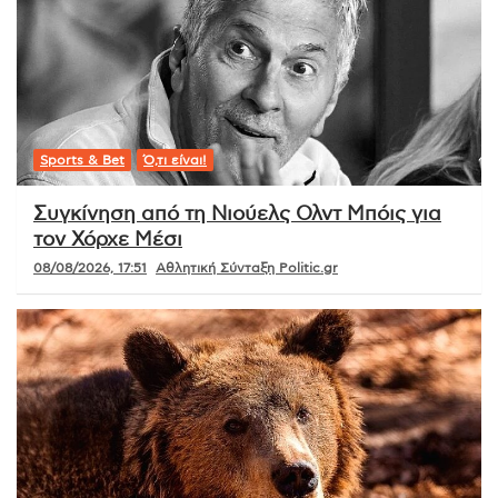
Sports & Bet
Ό,τι είναι!
Συγκίνηση από τη Νιούελς Ολντ Μπόις για
τον Χόρχε Μέσι
08/08/2026, 17:51
Αθλητική Σύνταξη Politic.gr