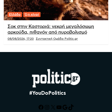
Ελλάδα
Ό,τι είναι!
Σοκ στην Καστοριά: νεκρή μεγαλόσωμη
αρκούδα, πιθανόν από πυροβολισμό
08/08/2026, 17:20
Συντακτική Ομάδα Politic.gr
#YouDoPolitics
Facebook
Instagram
X
YouTube
Google
TikTok