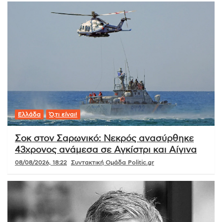
Ελλάδα
Ό,τι είναι!
Σοκ στον Σαρωνικό: Νεκρός ανασύρθηκε
43χρονος ανάμεσα σε Αγκίστρι και Αίγινα
08/08/2026, 18:22
Συντακτική Ομάδα Politic.gr