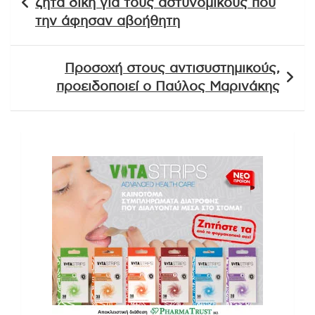
ζητά δίκη για τους αστυνομικούς που
την άφησαν αβοήθητη
Προσοχή στους αντισυστημικούς,
προειδοποιεί ο Παύλος Μαρινάκης