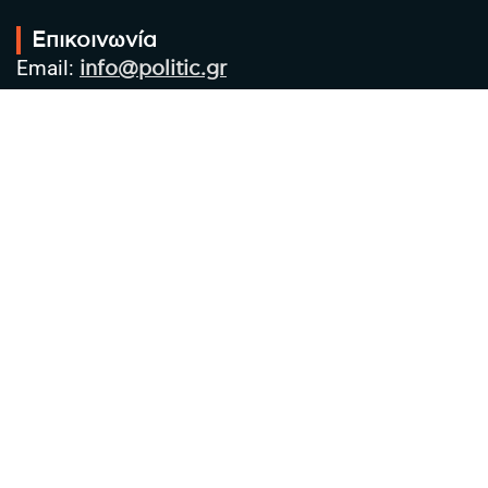
Επικοινωνία
Email:
info@politic.gr
Τηλ:
+302310501850
Κιν:
+306986533609
Πολιτική Απορρήτου
Όροι χρήσης
Πολιτική Cookies
Πολιτική προστασίας προσωπικών
δεδομένων
Συντακτική Ομάδα
Στοιχεία Επιχείρησης