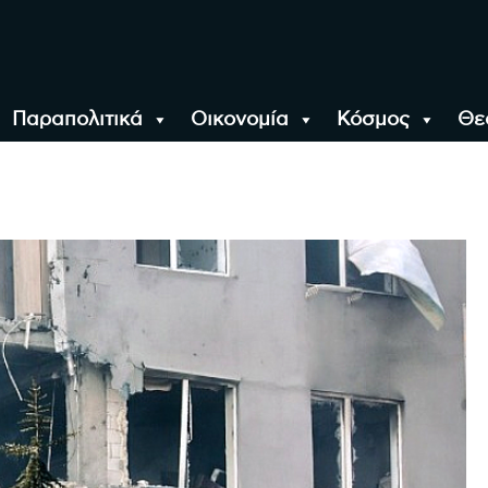
Παραπολιτικά
Οικονομία
Κόσμος
Θε
αλονίκη, την Ελλάδα κ