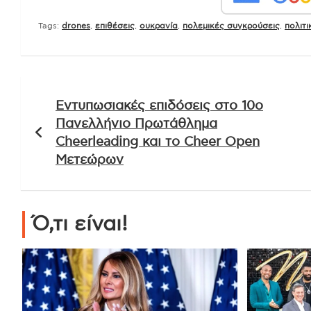
Tags:
drones
,
επιθέσεις
,
ουκρανία
,
πολεμικές συγκρούσεις
,
πολιτι
Πλοήγηση
Εντυπωσιακές επιδόσεις στο 10ο
άρθρων
Πανελλήνιο Πρωτάθλημα
Cheerleading και το Cheer Open
Μετεώρων
Ό,τι είναι!