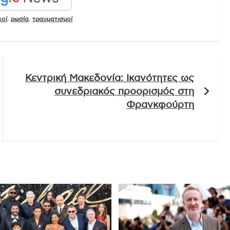
κοί
,
ρωσία
,
τραυματισμοί
Κεντρική Μακεδονία: Ικανότητες ως
συνεδριακός προορισμός στη
Φρανκφούρτη