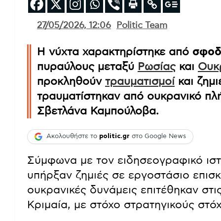
27/05/2026, 12:06
Politic Team
Η νύχτα χαρακτηρίστηκε από
σφοδ
πυραύλους μεταξύ
Ρωσίας
και
Ουκ
προκληθούν
τραυματισμοί
και ζημι
τραυματίστηκαν από ουκρανικό πλ
Σβετλάνα Καμπούλοβα.
Ακολουθήστε το
politic.gr
στο Google News
Σύμφωνα με τον ειδησεογραφικό ιστ
υπήρξαν ζημιές σε εργοστάσιο επισ
ουκρανικές δυνάμεις επιτέθηκαν στι
Κριμαία, με στόχο στρατηγικούς στό