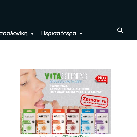
σσαλονίκη
Περισσότερα
αι όλο τον Κόσμο