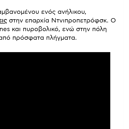
λαμβανομένου ενός ανήλικου,
εις
στην επαρχία Ντνιπροπετρόφσκ. Ο
nes και πυροβολικό, ενώ στην πόλη
 από πρόσφατα πλήγματα.