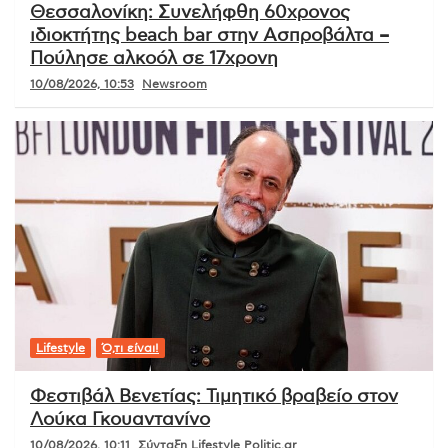
Θεσσαλονίκη: Συνελήφθη 60χρονος
ιδιοκτήτης beach bar στην Ασπροβάλτα –
Πούλησε αλκοόλ σε 17χρονη
10/08/2026, 10:53
Newsroom
Lifestyle
Ό,τι είναι!
Φεστιβάλ Βενετίας: Τιμητικό βραβείο στον
Λούκα Γκουαντανίνο
10/08/2026, 10:11
Σύνταξη Lifestyle Politic.gr