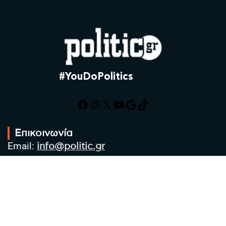
#YouDoPolitics
Facebook
Instagram
X
YouTube
Google
TikTok
Επικοινωνία
Email:
info@politic.gr
Τηλ:
+302310501850
Κιν:
+306986533609
Πολιτική Απορρήτου
Όροι χρήσης