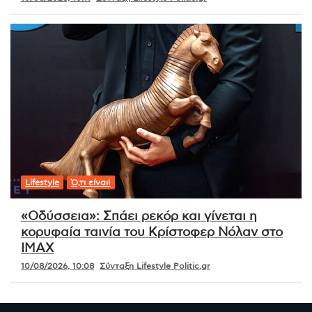
Lifestyle
Ό,τι είναι!
«Οδύσσεια»: Σπάει ρεκόρ και γίνεται η
κορυφαία ταινία του Κρίστοφερ Νόλαν στο
IMAX
10/08/2026, 10:08
Σύνταξη Lifestyle Politic.gr