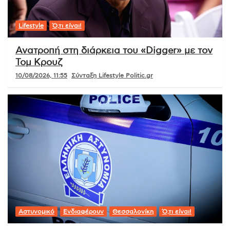
Lifestyle
Ό,τι είναι!
Ανατροπή στη διάρκεια του «Digger» με τον
Τομ Κρουζ
10/08/2026, 11:55
Σύνταξη Lifestyle Politic.gr
Αστυνομικό
Ενδιαφέρουν
Θεσσαλονίκη
Ό,τι είναι!