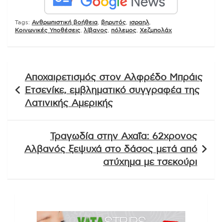
Tags:
Ανθρωπιστική βοήθεια
,
βηρυτός
,
ισραηλ
,
Κοινωνικές Υποθέσεις
,
λίβανος
,
πόλεμος
,
Χεζμπολάχ
Πλοήγηση
Αποχαιρετισμός στον Αλφρέδο Μπράις
άρθρων
Ετσενίκε, εμβληματικό συγγραφέα της
Λατινικής Αμερικής
Τραγωδία στην Αχαΐα: 62χρονος
Αλβανός ξεψυχά στο δάσος μετά από
ατύχημα με τσεκούρι