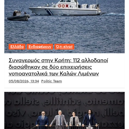
Ελλάδα
Ενδιαφέρουν
Ό,τι είναι!
Συναγερμός στην Κρήτη: 112 αλλοδαποί
διασώθηκαν σε δύο επιχειρήσεις
νοτιοανατολικά των Καλών Λιμένων
05/08/2026, 13:34
Politic Team