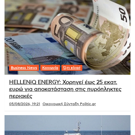
Business News
Κοινωνία
Ό,τι είναι!
HELLENiQ ENERGY: Χορηγεί έως 25 εκατ.
ευρώ για αποκατάσταση στις πυρόπληκτες
περιοχές
05/08/2026, 19:21
Οικονομική Σύνταξη Politic.gr