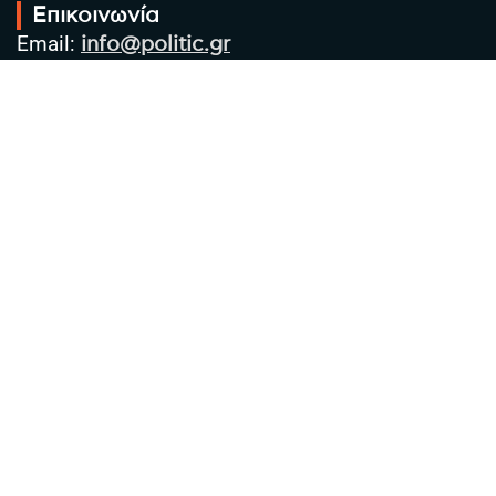
Επικοινωνία
Email:
info@politic.gr
Τηλ:
+302310501850
Κιν:
+306986533609
Πολιτική Απορρήτου
Όροι χρήσης
Πολιτική Cookies
Πολιτική προστασίας προσωπικών
δεδομένων
Συντακτική Ομάδα
Στοιχεία Επιχείρησης