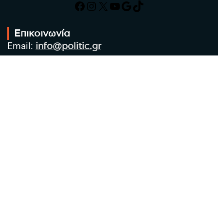
Facebook
Instagram
X
YouTube
Google
TikTok
Επικοινωνία
Email:
info@politic.gr
Τηλ:
+302310501850
Κιν:
+306986533609
Πολιτική Απορρήτου
Όροι χρήσης
Πολιτική Cookies
Πολιτική προστασίας προσωπικών
δεδομένων
Συντακτική Ομάδα
Στοιχεία Επιχείρησης