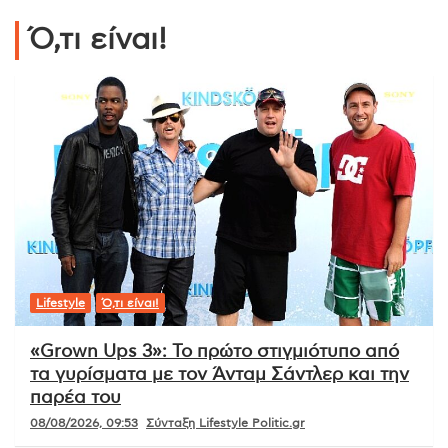
Ό,τι είναι!
Lifestyle
Ό,τι είναι!
«Grown Ups 3»: Το πρώτο στιγμιότυπο από
τα γυρίσματα με τον Άνταμ Σάντλερ και την
παρέα του
08/08/2026, 09:53
Σύνταξη Lifestyle Politic.gr