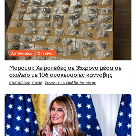
Αστυνομικό
Ό,τι είναι!
Μαρούσι: Χειροπέδες σε 35χρονο μέσα σε
σχολείο με 106 συσκευασίες κάνναβης
08/08/2026, 00:48
Συντακτική Ομάδα Politic.gr