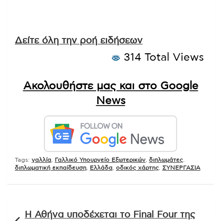
Δείτε όλη την ροή ειδήσεων
314 Total Views
Ακολουθήστε μας και στο Google
News
Tags:
γαλλία
,
Γαλλικό Υπουργείο Εξωτερικών
,
διπλωμάτες
,
διπλωματική εκπαίδευση
,
Ελλάδα
,
οδικός χάρτης
,
ΣΥΝΕΡΓΑΣΙΑ
Πλοήγηση
Η Αθήνα υποδέχεται το Final Four της