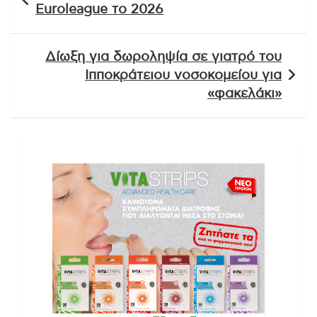
άρθρων
Euroleague το 2026
Δίωξη για δωροληψία σε γιατρό του
Ιπποκράτειου νοσοκομείου για
«φακελάκι»