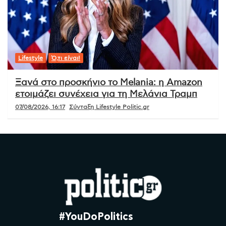
Lifestyle
Ό,τι είναι!
Ξανά στο προσκήνιο το Melania: η Amazon
ετοιμάζει συνέχεια για τη Μελάνια Τραμπ
07/08/2026, 16:17
Σύνταξη Lifestyle Politic.gr
#YouDoPolitics