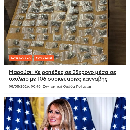
Αστυνομικό
Ό,τι είναι!
Μαρούσι: Χειροπέδες σε 35χρονο μέσα σε
σχολείο με 106 συσκευασίες κάνναβης
08/08/2026, 00:48
Συντακτική Ομάδα Politic.gr