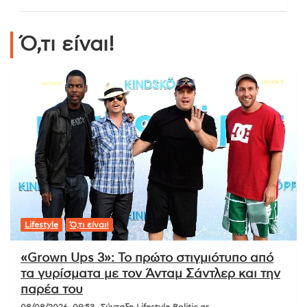
Ό,τι είναι!
Lifestyle
Ό,τι είναι!
«Grown Ups 3»: Το πρώτο στιγμιότυπο από
τα γυρίσματα με τον Άνταμ Σάντλερ και την
παρέα του
08/08/2026, 09:53
Σύνταξη Lifestyle Politic.gr