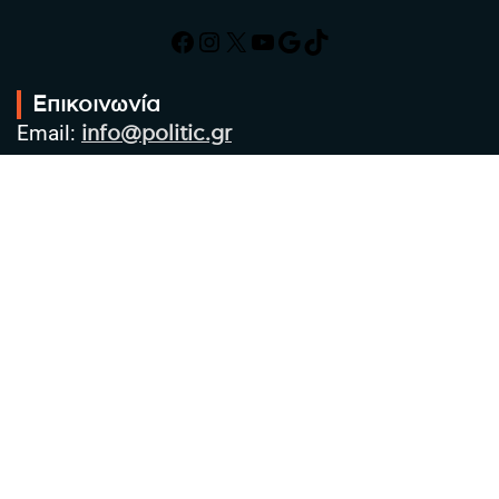
Facebook
Instagram
X
YouTube
Google
TikTok
Επικοινωνία
Email:
info@politic.gr
Τηλ:
+302310501850
Κιν:
+306986533609
Πολιτική Απορρήτου
Όροι χρήσης
Πολιτική Cookies
Πολιτική προστασίας προσωπικών
δεδομένων
Συντακτική Ομάδα