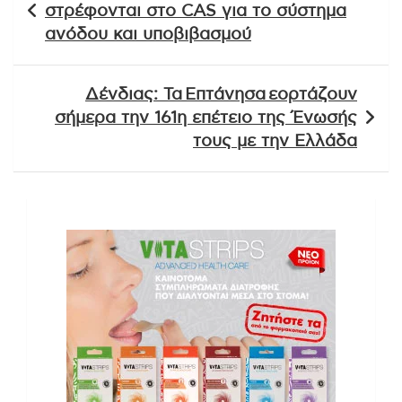
άρθρων
στρέφονται στο CAS για το σύστημα
ανόδου και υποβιβασμού
Δένδιας: Τα Επτάνησα εορτάζουν
σήμερα την 161η επέτειο της Ένωσής
τους με την Ελλάδα