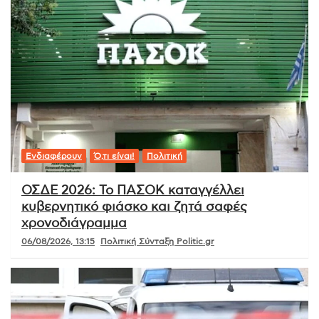
Ενδιαφέρουν
Ό,τι είναι!
Πολιτική
ΟΣΔΕ 2026: Το ΠΑΣΟΚ καταγγέλλει
κυβερνητικό φιάσκο και ζητά σαφές
χρονοδιάγραμμα
06/08/2026, 13:15
Πολιτική Σύνταξη Politic.gr