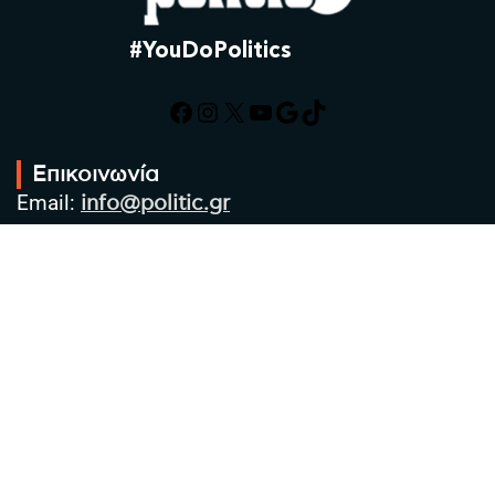
#YouDoPolitics
Facebook
Instagram
X
YouTube
Google
TikTok
Επικοινωνία
Email:
info@politic.gr
Τηλ:
+302310501850
Κιν:
+306986533609
Πολιτική Απορρήτου
Όροι χρήσης
Πολιτική Cookies
Πολιτική προστασίας προσωπικών
δεδομένων