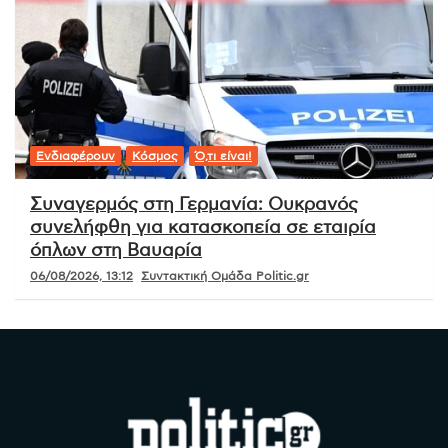
Ενδιαφέρουν
Κόσμος
Ό,τι είναι!
Συναγερμός στη Γερμανία: Ουκρανός
συνελήφθη για κατασκοπεία σε εταιρία
όπλων στη Βαυαρία
06/08/2026, 13:12
Συντακτική Ομάδα Politic.gr