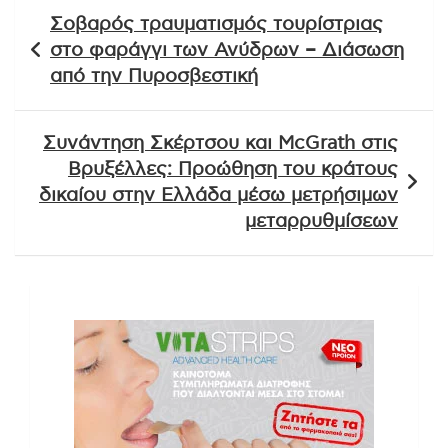
Πλοήγηση
Σοβαρός τραυματισμός τουρίστριας
άρθρων
στο φαράγγι των Ανύδρων – Διάσωση
από την Πυροσβεστική
Συνάντηση Σκέρτσου και McGrath στις
Βρυξέλλες: Προώθηση του κράτους
δικαίου στην Ελλάδα μέσω μετρήσιμων
μεταρρυθμίσεων