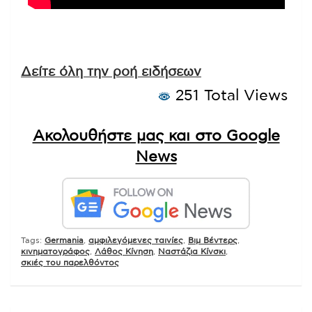
Δείτε όλη την ροή ειδήσεων
251 Total Views
Ακολουθήστε μας και στο Google
News
Tags:
Germania
,
αμφιλεγόμενες ταινίες
,
Βιμ Βέντερς
,
κινηματογράφος
,
Λάθος Κίνηση
,
Ναστάζια Κίνσκι
,
σκιές του παρελθόντος