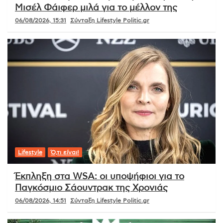
Μισέλ Φάιφερ μιλά για το μέλλον της
06/08/2026, 15:31
Σύνταξη Lifestyle Politic.gr
Lifestyle
Ό,τι είναι!
Έκπληξη στα WSA: οι υποψήφιοι για το
Παγκόσμιο Σάουντρακ της Χρονιάς
06/08/2026, 14:51
Σύνταξη Lifestyle Politic.gr