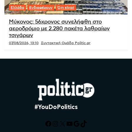
Ελλάδα
Ενδιαφέρουν
Ό,τι είναι!
Μύκονος: 56χρονος συνελήφθη στο
αεροδρόμιο με 2.280 πακέτα λαθραίων
τσιγάρων
07/08/2026, 13:10
Συντακτική Ομάδα Politic.gr
#YouDoPolitics
Facebook
Instagram
X
YouTube
Google
TikTok