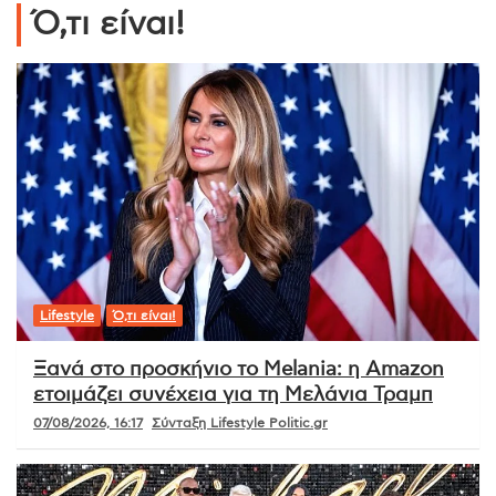
Ό,τι είναι!
Lifestyle
Ό,τι είναι!
Ξανά στο προσκήνιο το Melania: η Amazon
ετοιμάζει συνέχεια για τη Μελάνια Τραμπ
07/08/2026, 16:17
Σύνταξη Lifestyle Politic.gr