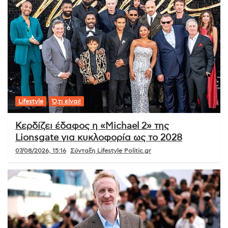
Lifestyle
Ό,τι είναι!
Κερδίζει έδαφος η «Michael 2» της
Lionsgate για κυκλοφορία ως το 2028
07/08/2026, 15:16
Σύνταξη Lifestyle Politic.gr