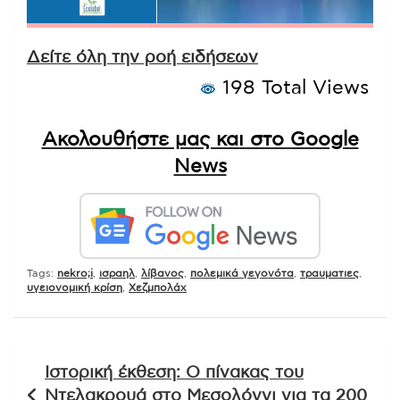
Δείτε όλη την ροή ειδήσεων
198 Total Views
Ακολουθήστε μας και στο Google
News
Tags:
nekro;i
,
ισραηλ
,
λίβανος
,
πολεμικά γεγονότα
,
τραυματιες
,
υγειονομική κρίση
,
Χεζμπολάχ
Πλοήγηση
Ιστορική έκθεση: Ο πίνακας του
άρθρων
Ντελακρουά στο Μεσολόγγι για τα 200