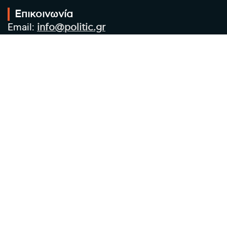
Επικοινωνία
Email:
info@politic.gr
Τηλ:
+302310501850
Κιν:
+306986533609
Πολιτική Απορρήτου
Όροι χρήσης
Πολιτική Cookies
Πολιτική προστασίας προσωπικών
δεδομένων
Συντακτική Ομάδα
Στοιχεία Επιχείρησης