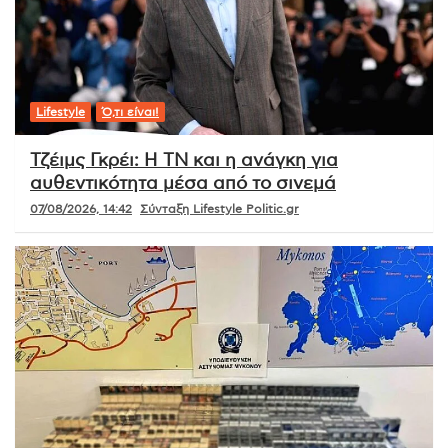
Lifestyle
Ό,τι είναι!
Τζέιμς Γκρέι: Η ΤΝ και η ανάγκη για
αυθεντικότητα μέσα από το σινεμά
07/08/2026, 14:42
Σύνταξη Lifestyle Politic.gr