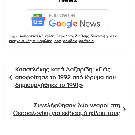
News
Tags:
Ανθρωπιστική κρίση
,
βερολινο
,
διεθνής διάσκεψη
,
ΔΤΥ
,
ειρηνευτικές συνομιλίες
,
οηε
,
σουδάν
,
φτώχεια
Πλοήγηση
Κασσελάκης κατά Λαζαρίδη: «Πώς
άρθρων
αποφοίτησε το 1992 από ίδρυμα που
δημιουργήθηκε το 1991;»
Συνελήφθησαν δύο νεαροί στη
Θεσσαλονίκη για εκβιασμό φίλου τους