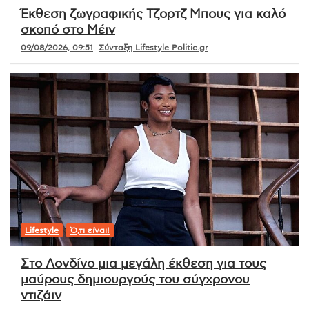
Έκθεση ζωγραφικής Τζορτζ Μπους για καλό
σκοπό στο Μέιν
09/08/2026, 09:51
Σύνταξη Lifestyle Politic.gr
Lifestyle
Ό,τι είναι!
Στο Λονδίνο μια μεγάλη έκθεση για τους
μαύρους δημιουργούς του σύγχρονου
ντιζάιν