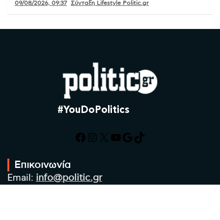
09/08/2026, 09:37
Σύνταξη Lifestyle Politic.gr
#YouDoPolitics
Facebook
Instagram
X
YouTube
Google
TikTok
Επικοινωνία
Email:
info@politic.gr
Τηλ:
+302310501850
Κιν:
+306986533609