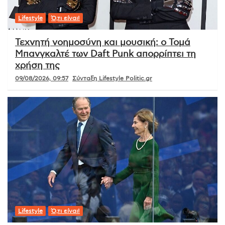
Lifestyle
Ό,τι είναι!
Τεχνητή νοημοσύνη και μουσική: ο Τομά
Μπανγκαλτέ των Daft Punk απορρίπτει τη
χρήση της
09/08/2026, 09:57
Σύνταξη Lifestyle Politic.gr
Lifestyle
Ό,τι είναι!