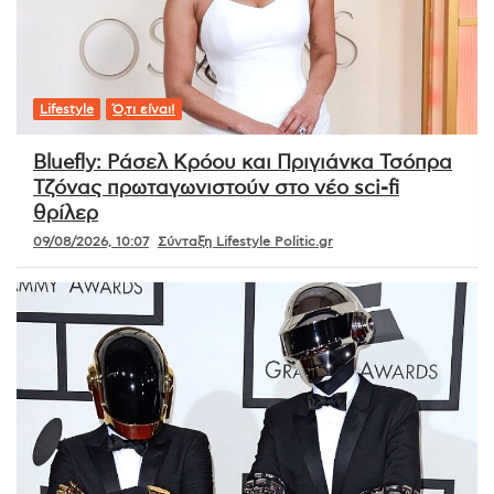
Lifestyle
Ό,τι είναι!
Bluefly: Ράσελ Κρόου και Πριγιάνκα Τσόπρα
Τζόνας πρωταγωνιστούν στο νέο sci-fi
θρίλερ
09/08/2026, 10:07
Σύνταξη Lifestyle Politic.gr