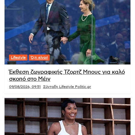
Lifestyle
Ό,τι είναι!
Έκθεση ζωγραφικής Τζορτζ Μπους για καλό
σκοπό στο Μέιν
09/08/2026, 09:51
Σύνταξη Lifestyle Politic.gr