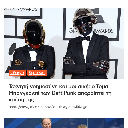
Lifestyle
Ό,τι είναι!
Τεχνητή νοημοσύνη και μουσική: ο Τομά
Μπανγκαλτέ των Daft Punk απορρίπτει τη
χρήση της
09/08/2026, 09:57
Σύνταξη Lifestyle Politic.gr