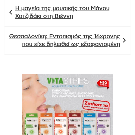
Πλοήγηση
Η μαγεία της μουσικής του Μάνου
άρθρων
Χατζιδάκι στη Βιέννη
Θεσσαλονίκη: Εντοπισμός της 16χρονης
που είχε δηλωθεί ως εξαφανισμένη