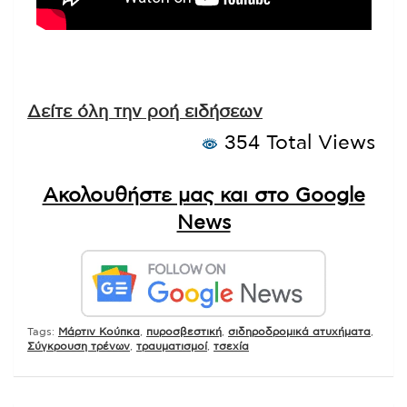
Δείτε όλη την ροή ειδήσεων
354 Total Views
Ακολουθήστε μας και στο Google
News
Tags:
Μάρτιν Κούπκα
,
πυροσβεστική
,
σιδηροδρομικά ατυχήματα
,
Σύγκρουση τρένων
,
τραυματισμοί
,
τσεχία