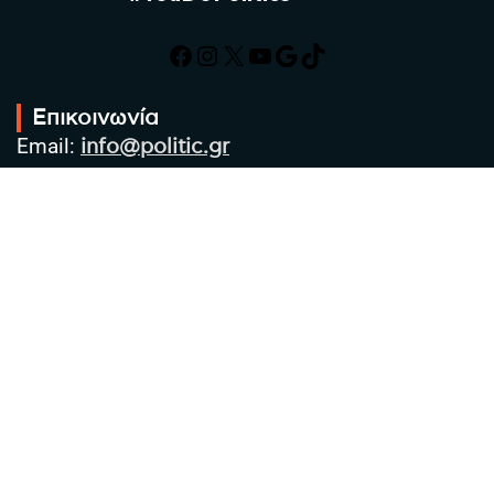
Facebook
Instagram
X
YouTube
Google
TikTok
Επικοινωνία
Email:
info@politic.gr
Τηλ:
+302310501850
Κιν:
+306986533609
Πολιτική Απορρήτου
Όροι χρήσης
Πολιτική Cookies
Πολιτική προστασίας προσωπικών
δεδομένων
Συντακτική Ομάδα