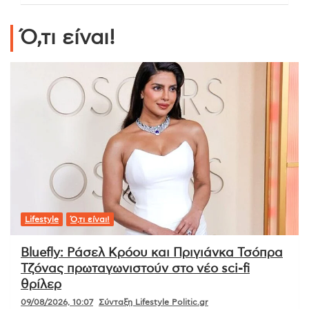
Ό,τι είναι!
Lifestyle
Ό,τι είναι!
Bluefly: Ράσελ Κρόου και Πριγιάνκα Τσόπρα
Τζόνας πρωταγωνιστούν στο νέο sci-fi
θρίλερ
09/08/2026, 10:07
Σύνταξη Lifestyle Politic.gr