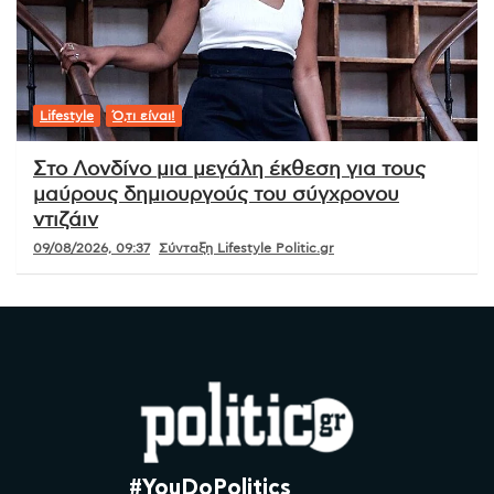
Lifestyle
Ό,τι είναι!
Στο Λονδίνο μια μεγάλη έκθεση για τους
μαύρους δημιουργούς του σύγχρονου
ντιζάιν
09/08/2026, 09:37
Σύνταξη Lifestyle Politic.gr
#YouDoPolitics