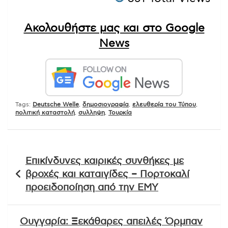
Ακολουθήστε μας και στο Google
News
Tags:
Deutsche Welle
,
δημοσιογραφία
,
ελευθερία του Τύπου
,
πολιτική καταστολή
,
συλληψη
,
Τουρκία
Πλοήγηση
Επικίνδυνες καιρικές συνθήκες με
άρθρων
βροχές και καταιγίδες – Πορτοκαλί
προειδοποίηση από την ΕΜΥ
Ουγγαρία: Ξεκάθαρες απειλές Όρμπαν