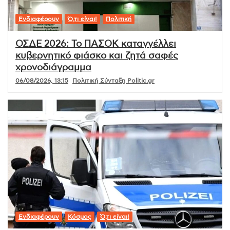
Ενδιαφέρουν
Ό,τι είναι!
Πολιτική
ΟΣΔΕ 2026: Το ΠΑΣΟΚ καταγγέλλει
κυβερνητικό φιάσκο και ζητά σαφές
χρονοδιάγραμμα
06/08/2026, 13:15
Πολιτική Σύνταξη Politic.gr
Ενδιαφέρουν
Κόσμος
Ό,τι είναι!