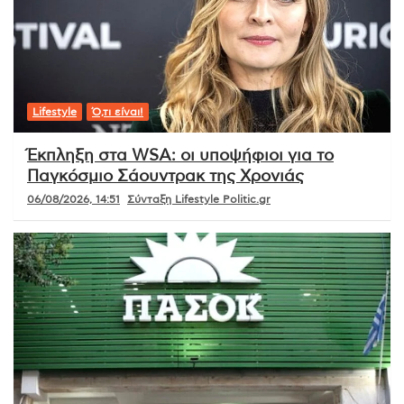
Lifestyle
Ό,τι είναι!
Έκπληξη στα WSA: οι υποψήφιοι για το
Παγκόσμιο Σάουντρακ της Χρονιάς
06/08/2026, 14:51
Σύνταξη Lifestyle Politic.gr