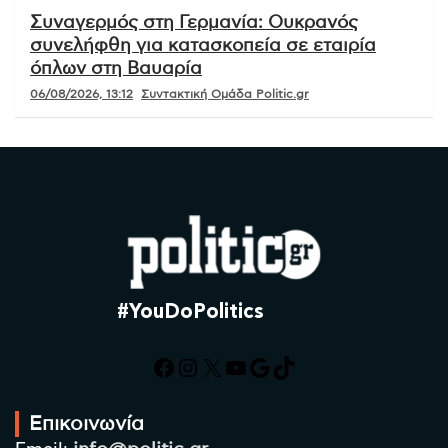
Συναγερμός στη Γερμανία: Ουκρανός
συνελήφθη για κατασκοπεία σε εταιρία
όπλων στη Βαυαρία
06/08/2026, 13:12
Συντακτική Ομάδα Politic.gr
#YouDoPolitics
Facebook
Instagram
X
YouTube
Google
TikTok
Επικοινωνία