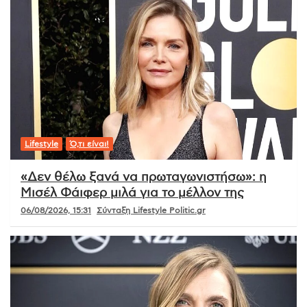
Lifestyle
Ό,τι είναι!
«Δεν θέλω ξανά να πρωταγωνιστήσω»: η
Μισέλ Φάιφερ μιλά για το μέλλον της
06/08/2026, 15:31
Σύνταξη Lifestyle Politic.gr