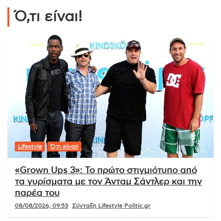
Ό,τι είναι!
Lifestyle
Ό,τι είναι!
«Grown Ups 3»: Το πρώτο στιγμιότυπο από
τα γυρίσματα με τον Άνταμ Σάντλερ και την
παρέα του
08/08/2026, 09:53
Σύνταξη Lifestyle Politic.gr