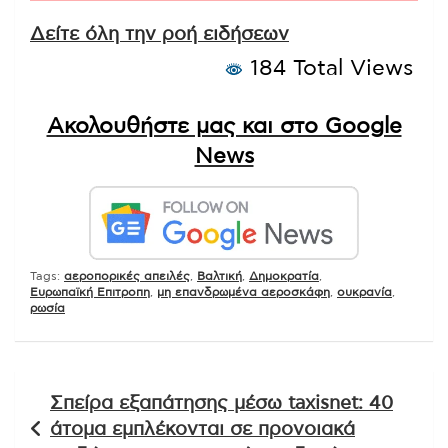
Δείτε όλη την ροή ειδήσεων
184 Total Views
Ακολουθήστε μας και στο Google
News
Tags:
αεροπορικές απειλές
,
Βαλτική
,
Δημοκρατία
,
Ευρωπαϊκή Επιτροπη
,
μη επανδρωμένα αεροσκάφη
,
ουκρανία
,
ρωσία
Πλοήγηση
Σπείρα εξαπάτησης μέσω taxisnet: 40
άρθρων
άτομα εμπλέκονται σε προνοιακά