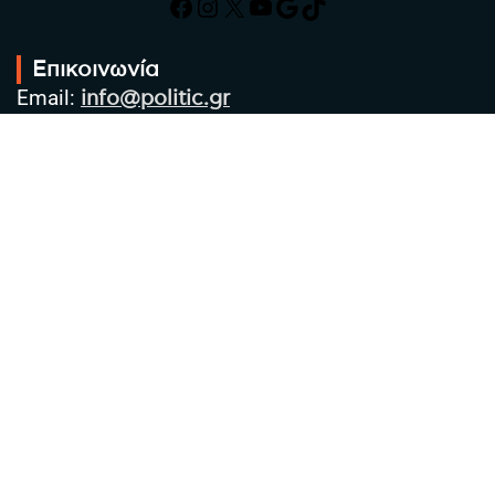
Facebook
Instagram
X
YouTube
Google
TikTok
Επικοινωνία
Email:
info@politic.gr
Τηλ:
+302310501850
Κιν:
+306986533609
Πολιτική Απορρήτου
Όροι χρήσης
Πολιτική Cookies
Πολιτική προστασίας προσωπικών
δεδομένων
Συντακτική Ομάδα
Στοιχεία Επιχείρησης