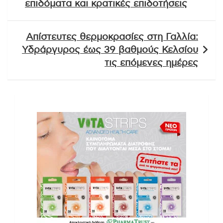
επιδόματα και κρατικές επιδοτήσεις
Απίστευτες θερμοκρασίες στη Γαλλία:
Υδράργυρος έως 39 βαθμούς Κελσίου
τις επόμενες ημέρες