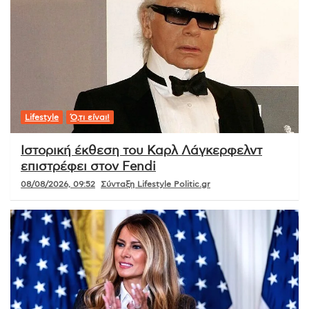
Lifestyle
Ό,τι είναι!
Ιστορική έκθεση του Καρλ Λάγκερφελντ
επιστρέφει στον Fendi
08/08/2026, 09:52
Σύνταξη Lifestyle Politic.gr