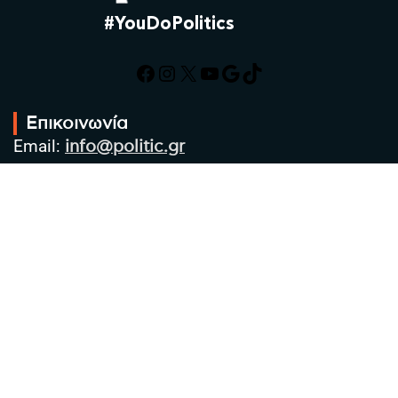
#YouDoPolitics
Facebook
Instagram
X
YouTube
Google
TikTok
Επικοινωνία
Email:
info@politic.gr
Τηλ:
+302310501850
Κιν:
+306986533609
Πολιτική Απορρήτου
Όροι χρήσης
Πολιτική Cookies
Πολιτική προστασίας προσωπικών
δεδομένων