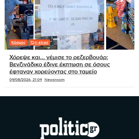
Κόσμος
Ό,τι είναι!
Χόρεψε και… γέμισε το ρεζερβουάρ:
Βενζινάδικο έδινε έκπτωση σε όσους
έφταναν χορεύοντας στο ταμείο
09/08/2026, 21:09
Newsroom