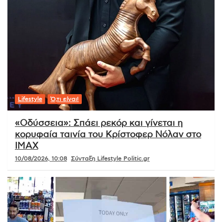
Lifestyle
Ό,τι είναι!
«Οδύσσεια»: Σπάει ρεκόρ και γίνεται η
κορυφαία ταινία του Κρίστοφερ Νόλαν στο
IMAX
10/08/2026, 10:08
Σύνταξη Lifestyle Politic.gr