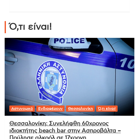
Ό,τι είναι!
Αστυνομικό
Ενδιαφέρουν
Θεσσαλονίκη
Ό,τι είναι!
Θεσσαλονίκη: Συνελήφθη 60χρονος
ιδιοκτήτης beach bar στην Ασπροβάλτα –
Πούλησε αλκοόλ σε 17χρονη