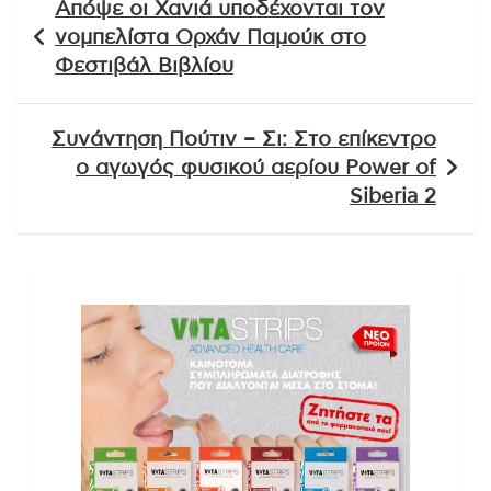
Απόψε οι Χανιά υποδέχονται τον
άρθρων
νομπελίστα Ορχάν Παμούκ στο
Φεστιβάλ Βιβλίου
Συνάντηση Πούτιν – Σι: Στο επίκεντρο
ο αγωγός φυσικού αερίου Power of
Siberia 2