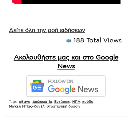
Δείτε όλη την ροή ειδήσεων
188 Total Views
Ακολουθήστε μας και στο Google
News
Tags:
αβανα
,
Διπλωματία
,
Εντάσεις
,
ΗΠΑ
,
κούβα
,
Μιγκέλ Ντίας-Κανέλ
,
στρατιωτική δράση
Πλοήγηση