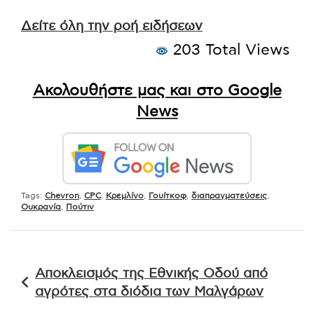
Δείτε όλη την ροή ειδήσεων
203 Total Views
Ακολουθήστε μας και στο Google
News
Tags:
Chevron
,
CPC
,
Kρεμλίνο
,
Γουίτκοφ
,
διαπραγματεύσεις
,
Ουκρανία
,
Πούτιν
Πλοήγηση
Αποκλεισμός της Εθνικής Οδού από
άρθρων
αγρότες στα διόδια των Μαλγάρων