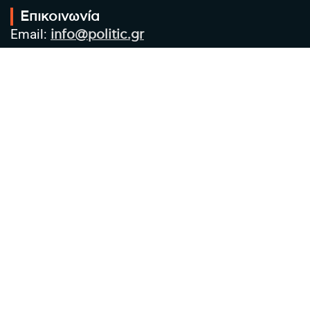
Επικοινωνία
Email:
info@politic.gr
Τηλ:
+302310501850
Κιν:
+306986533609
Πολιτική Απορρήτου
Όροι χρήσης
Πολιτική Cookies
Πολιτική προστασίας προσωπικών
δεδομένων
Συντακτική Ομάδα
Στοιχεία Επιχείρησης