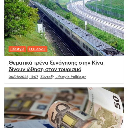
Lifestyle
Ό,τι είναι!
Θεματικά τρένα ξενάγησης στην Κίνα
δίνουν ώθηση στον τουρισμό
06/08/2026, 11:07
Σύνταξη Lifestyle Politic.gr