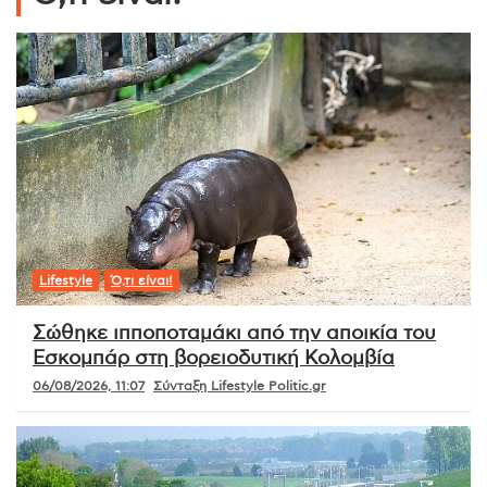
Lifestyle
Ό,τι είναι!
Σώθηκε ιπποποταμάκι από την αποικία του
Εσκομπάρ στη βορειοδυτική Κολομβία
06/08/2026, 11:07
Σύνταξη Lifestyle Politic.gr