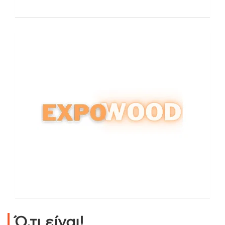
Ό,τι είναι!