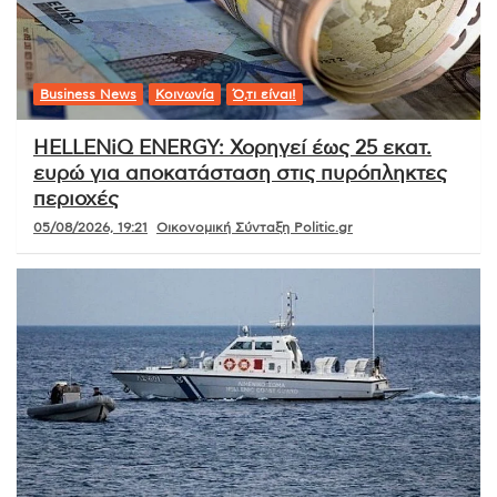
Business News
Κοινωνία
Ό,τι είναι!
HELLENiQ ENERGY: Χορηγεί έως 25 εκατ.
ευρώ για αποκατάσταση στις πυρόπληκτες
περιοχές
05/08/2026, 19:21
Οικονομική Σύνταξη Politic.gr