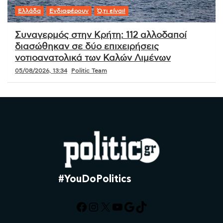
Ελλάδα
Ενδιαφέρουν
Ό,τι είναι!
Συναγερμός στην Κρήτη: 112 αλλοδαποί
διασώθηκαν σε δύο επιχειρήσεις
νοτιοανατολικά των Καλών Λιμένων
05/08/2026, 13:34
Politic Team
#YouDoPolitics
Facebook
Instagram
X
YouTube
Google
TikTok