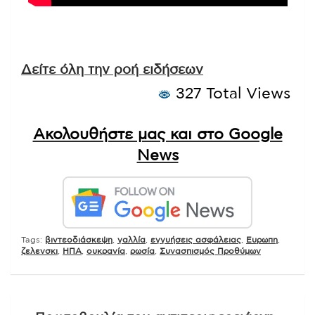
Δείτε όλη την ροή ειδήσεων
327 Total Views
Ακολουθήστε μας και στο Google
News
Tags:
βιντεοδιάσκεψη
,
γαλλία
,
εγγυήσεις ασφάλειας
,
Ευρωπη
,
ζελενσκι
,
ΗΠΑ
,
ουκρανία
,
ρωσία
,
Συνασπισμός Προθύμων
Πλοήγηση