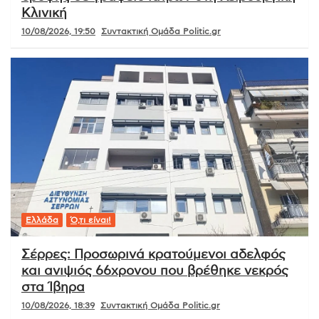
Κλινική
10/08/2026, 19:50
Συντακτική Ομάδα Politic.gr
Ελλάδα
Ό,τι είναι!
Σέρρες: Προσωρινά κρατούμενοι αδελφός
και ανιψιός 66χρονου που βρέθηκε νεκρός
στα Ίβηρα
10/08/2026, 18:39
Συντακτική Ομάδα Politic.gr