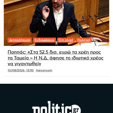
Αντιπολίτευση
Ενδιαφέρουν
Ό,τι είναι!
Πολιτική
Παππάς: «Στα 52,5 δισ. ευρώ τα χρέη προς
τα Ταμεία – Η Ν.Δ. άφησε το ιδιωτικό χρέος
να γιγαντωθεί»
10/08/2026, 13:50
Newsroom