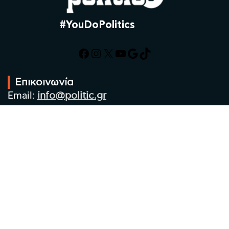
#YouDoPolitics
Facebook
Instagram
X
YouTube
Google
TikTok
Επικοινωνία
Email:
info@politic.gr
Τηλ:
+302310501850
Κιν:
+306986533609
Πολιτική Απορρήτου
Όροι χρήσης
Πολιτική Cookies
Πολιτική προστασίας προσωπικών
δεδομένων