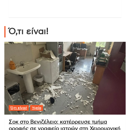
Ό,τι είναι!
Ό,τι είναι!
Υγεία
Σοκ στο Βενιζέλειο: κατέρρευσε τμήμα
οροφής σε γραφείο ιατρών στη Χειρουργική