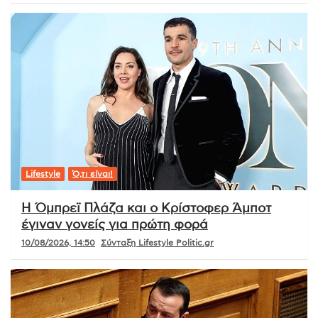
Lifestyle
Ό,τι είναι!
Η Όμπρεϊ Πλάζα και ο Κρίστοφερ Άμποτ
έγιναν γονείς για πρώτη φορά
10/08/2026, 14:50
Σύνταξη Lifestyle Politic.gr