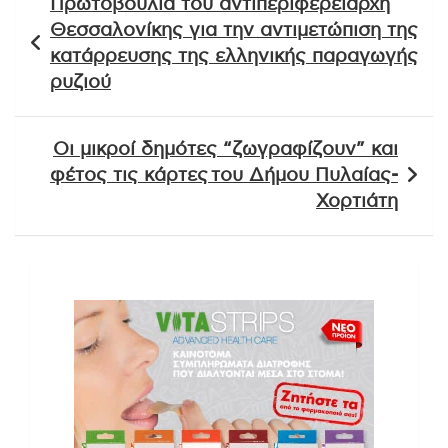
Πρωτοβουλία του αντιπεριφερειάρχη
άρθρων
Θεσσαλονίκης για την αντιμετώπιση της
κατάρρευσης της ελληνικής παραγωγής
ρυζιού
Οι μικροί δημότες “ζωγραφίζουν” και
φέτος τις κάρτες του Δήμου Πυλαίας-
Χορτιάτη