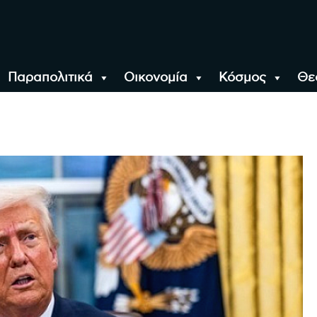
Παραπολιτικά
Οικονομία
Κόσμος
Θε
αλονίκη, την Ελλάδα κ