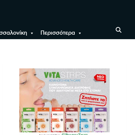
σσαλονίκη
Περισσότερα
αι όλο τον Κόσμο