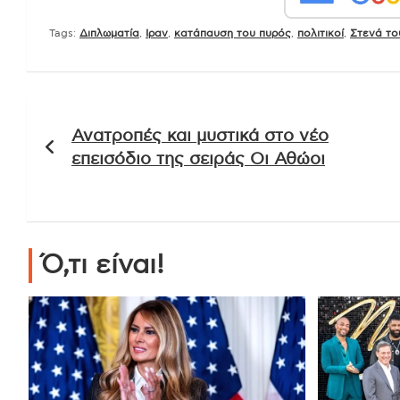
Tags:
Διπλωματία
,
Ιραν
,
κατάπαυση του πυρός
,
πολιτικοί
,
Στενά το
Πλοήγηση
Ανατροπές και μυστικά στο νέο
άρθρων
επεισόδιο της σειράς Οι Αθώοι
Ό,τι είναι!