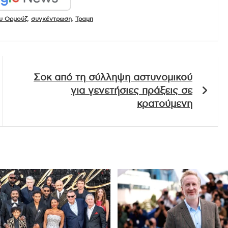
υ Ορμούζ
,
συγκέντρωση
,
Τραμπ
Σοκ από τη σύλληψη αστυνομικού
για γενετήσιες πράξεις σε
κρατούμενη