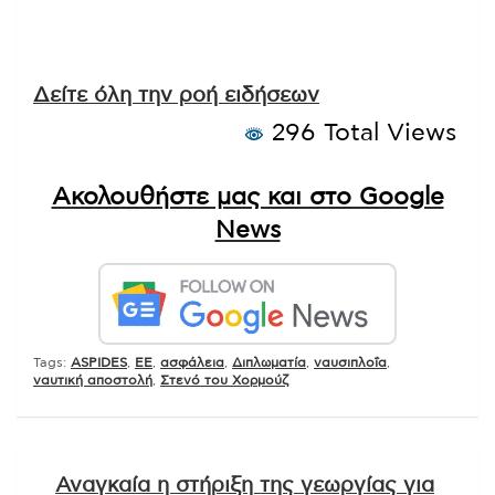
Δείτε όλη την ροή ειδήσεων
296 Total Views
Ακολουθήστε μας και στο Google
News
Tags:
ASPIDES
,
EE
,
ασφάλεια
,
Διπλωματία
,
ναυσιπλοΐα
,
ναυτική αποστολή
,
Στενό του Χορμούζ
Πλοήγηση
Αναγκαία η στήριξη της γεωργίας για