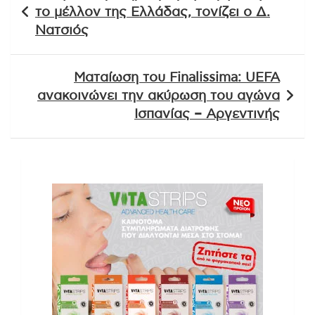
άρθρων
το μέλλον της Ελλάδας, τονίζει ο Δ.
Νατσιός
Ματαίωση του Finalissima: UEFA
ανακοινώνει την ακύρωση του αγώνα
Ισπανίας – Αργεντινής