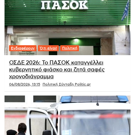
Ενδιαφέρουν
Ό,τι είναι!
Πολιτική
ΟΣΔΕ 2026: Το ΠΑΣΟΚ καταγγέλλει
κυβερνητικό φιάσκο και ζητά σαφές
χρονοδιάγραμμα
06/08/2026, 13:15
Πολιτική Σύνταξη Politic.gr