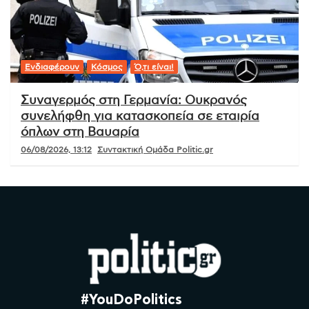
Ενδιαφέρουν
Κόσμος
Ό,τι είναι!
Συναγερμός στη Γερμανία: Ουκρανός
συνελήφθη για κατασκοπεία σε εταιρία
όπλων στη Βαυαρία
06/08/2026, 13:12
Συντακτική Ομάδα Politic.gr
#YouDoPolitics