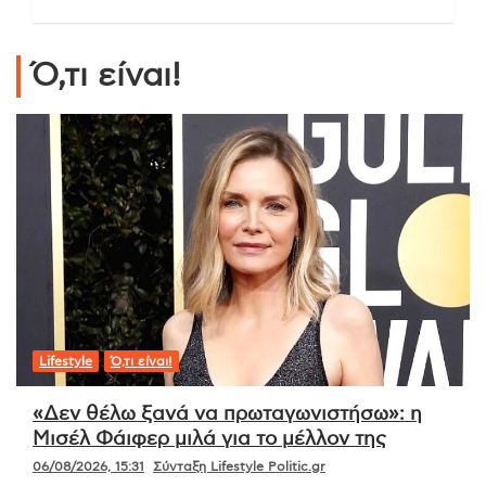
Ό,τι είναι!
Lifestyle
Ό,τι είναι!
«Δεν θέλω ξανά να πρωταγωνιστήσω»: η
Μισέλ Φάιφερ μιλά για το μέλλον της
06/08/2026, 15:31
Σύνταξη Lifestyle Politic.gr