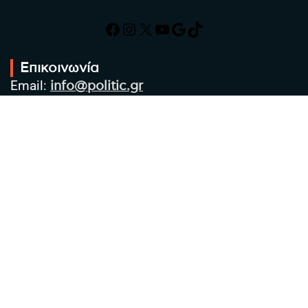
Facebook
Instagram
X
YouTube
Google
TikTok
Επικοινωνία
Email:
info@politic.gr
Τηλ:
+302310501850
Κιν:
+306986533609
Πολιτική Απορρήτου
Όροι χρήσης
Πολιτική Cookies
Πολιτική προστασίας προσωπικών
δεδομένων
Συντακτική Ομάδα