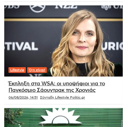
Lifestyle
Ό,τι είναι!
Έκπληξη στα WSA: οι υποψήφιοι για το
Παγκόσμιο Σάουντρακ της Χρονιάς
06/08/2026, 14:51
Σύνταξη Lifestyle Politic.gr