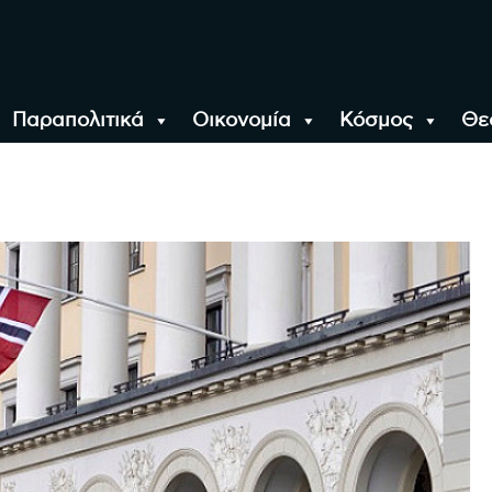
Παραπολιτικά
Οικονομία
Κόσμος
Θε
αλονίκη, την Ελλάδα κ