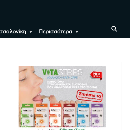
σσαλονίκη
Περισσότερα
αι όλο τον Κόσμο