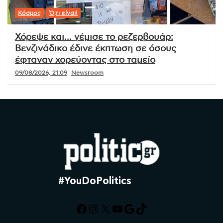
Κόσμος
Ό,τι είναι!
Χόρεψε και… γέμισε το ρεζερβουάρ:
Βενζινάδικο έδινε έκπτωση σε όσους
έφταναν χορεύοντας στο ταμείο
09/08/2026, 21:09
Newsroom
#YouDoPolitics
Facebook
Instagram
X
YouTube
Google
TikTok