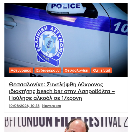
Αστυνομικό
Ενδιαφέρουν
Θεσσαλονίκη
Ό,τι είναι!
Θεσσαλονίκη: Συνελήφθη 60χρονος
ιδιοκτήτης beach bar στην Ασπροβάλτα –
Πούλησε αλκοόλ σε 17χρονη
10/08/2026, 10:53
Newsroom