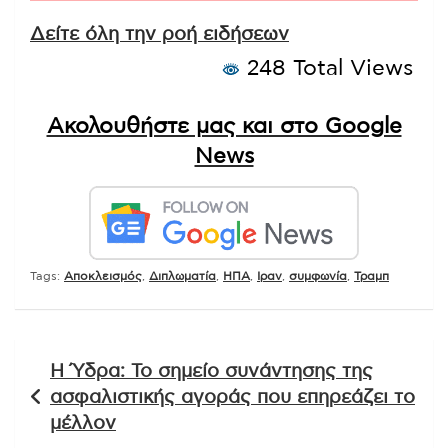
Δείτε όλη την ροή ειδήσεων
248 Total Views
Ακολουθήστε μας και στο Google
News
Tags:
Αποκλεισμός
,
Διπλωματία
,
ΗΠΑ
,
Ιραν
,
συμφωνία
,
Τραμπ
Πλοήγηση
Η Ύδρα: Το σημείο συνάντησης της
άρθρων
ασφαλιστικής αγοράς που επηρεάζει το
μέλλον