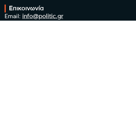
Επικοινωνία
Email:
info@politic.gr
Τηλ:
+302310501850
Κιν:
+306986533609
Πολιτική Απορρήτου
Όροι χρήσης
Πολιτική Cookies
Πολιτική προστασίας προσωπικών
δεδομένων
Συντακτική Ομάδα
Στοιχεία Επιχείρησης