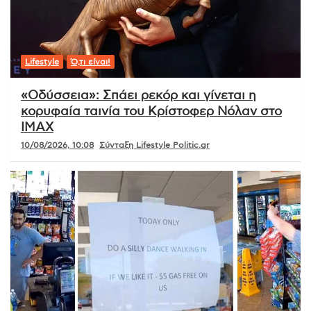
Lifestyle
Ό,τι είναι!
«Οδύσσεια»: Σπάει ρεκόρ και γίνεται η
κορυφαία ταινία του Κρίστοφερ Νόλαν στο
IMAX
10/08/2026, 10:08
Σύνταξη Lifestyle Politic.gr