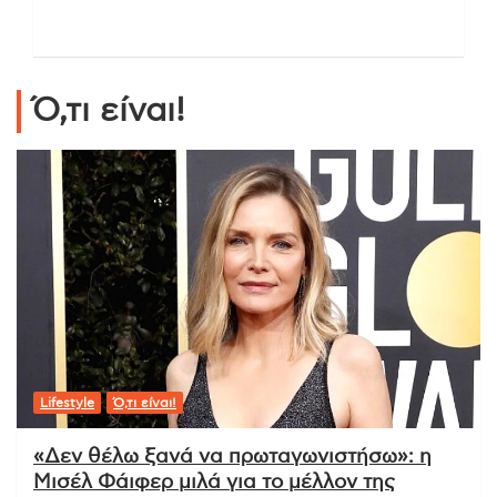
Ό,τι είναι!
Lifestyle
Ό,τι είναι!
«Δεν θέλω ξανά να πρωταγωνιστήσω»: η
Μισέλ Φάιφερ μιλά για το μέλλον της