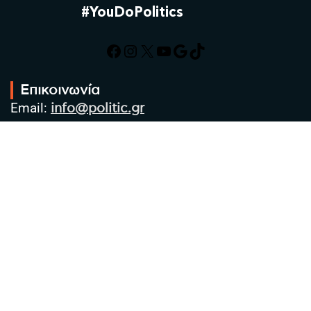
#YouDoPolitics
Facebook
Instagram
X
YouTube
Google
TikTok
Επικοινωνία
Email:
info@politic.gr
Τηλ:
+302310501850
Κιν:
+306986533609
Πολιτική Απορρήτου
Όροι χρήσης
Πολιτική Cookies
Πολιτική προστασίας προσωπικών
δεδομένων
Συντακτική Ομάδα