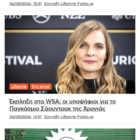
06/08/2026, 15:31
Σύνταξη Lifestyle Politic.gr
Lifestyle
Ό,τι είναι!
Έκπληξη στα WSA: οι υποψήφιοι για το
Παγκόσμιο Σάουντρακ της Χρονιάς
06/08/2026, 14:51
Σύνταξη Lifestyle Politic.gr