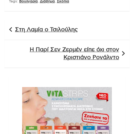
Tags:
Βουλγαρία
,
Διάβημα
,
Σκόπια
Πλοήγηση
Στη Λαμία ο Τσιλούλης
άρθρων
Η Παρί Σεν Ζερμέν είπε όχι στον
Κριστιάνο Ρονάλντο