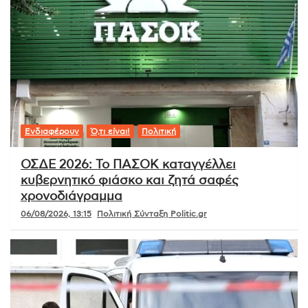
Ενδιαφέρουν
Ό,τι είναι!
Πολιτική
ΟΣΔΕ 2026: Το ΠΑΣΟΚ καταγγέλλει
κυβερνητικό φιάσκο και ζητά σαφές
χρονοδιάγραμμα
06/08/2026, 13:15
Πολιτική Σύνταξη Politic.gr