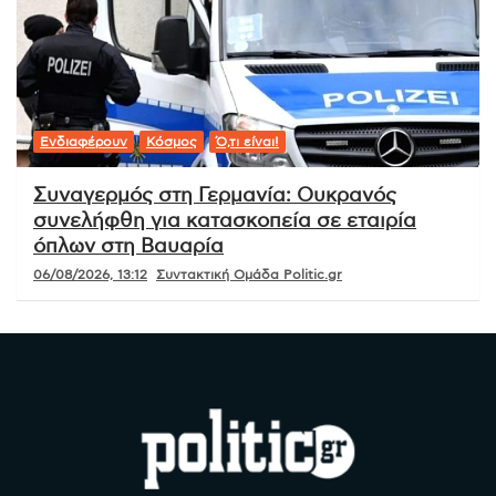
Ενδιαφέρουν
Κόσμος
Ό,τι είναι!
Συναγερμός στη Γερμανία: Ουκρανός
συνελήφθη για κατασκοπεία σε εταιρία
όπλων στη Βαυαρία
06/08/2026, 13:12
Συντακτική Ομάδα Politic.gr