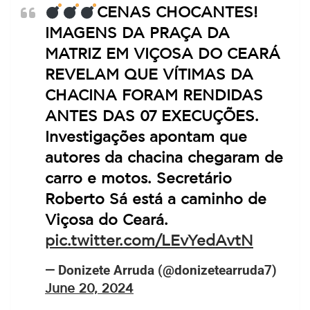
CENAS CHOCANTES!
IMAGENS DA PRAÇA DA
MATRIZ EM VIÇOSA DO CEARÁ
REVELAM QUE VÍTIMAS DA
CHACINA FORAM RENDIDAS
ANTES DAS 07 EXECUÇÕES.
Investigações apontam que
autores da chacina chegaram de
carro e motos. Secretário
Roberto Sá está a caminho de
Viçosa do Ceará.
pic.twitter.com/LEvYedAvtN
— Donizete Arruda (@donizetearruda7)
June 20, 2024