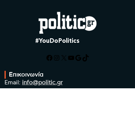
#YouDoPolitics
Facebook
Instagram
X
YouTube
Google
TikTok
Επικοινωνία
Email:
info@politic.gr
Τηλ:
+302310501850
Κιν:
+306986533609
Πολιτική Απορρήτου
Όροι χρήσης