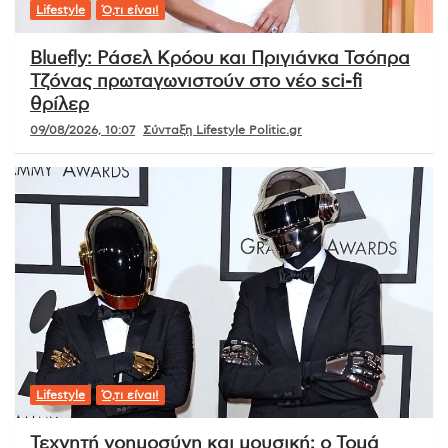
Lifestyle
Ό,τι είναι!
Bluefly: Ράσελ Κρόου και Πριγιάνκα Τσόπρα
Τζόνας πρωταγωνιστούν στο νέο sci-fi
θρίλερ
09/08/2026, 10:07
Σύνταξη Lifestyle Politic.gr
Lifestyle
Ό,τι είναι!
Τεχνητή νοημοσύνη και μουσική: ο Τομά