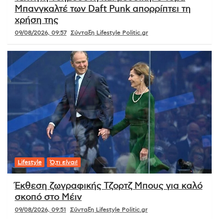
Μπανγκαλτέ των Daft Punk απορρίπτει τη
χρήση της
09/08/2026, 09:57
Σύνταξη Lifestyle Politic.gr
Lifestyle
Ό,τι είναι!
Έκθεση ζωγραφικής Τζορτζ Μπους για καλό
σκοπό στο Μέιν
09/08/2026, 09:51
Σύνταξη Lifestyle Politic.gr