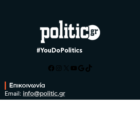
#YouDoPolitics
Facebook
Instagram
X
YouTube
Google
TikTok
Επικοινωνία
Email:
info@politic.gr
Τηλ:
+302310501850
Κιν:
+306986533609
Πολιτική Απορρήτου
Όροι χρήσης