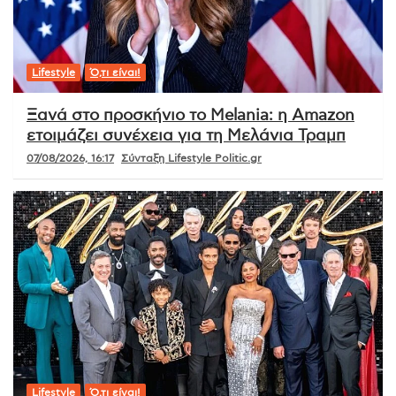
Lifestyle
Ό,τι είναι!
Ξανά στο προσκήνιο το Melania: η Amazon
ετοιμάζει συνέχεια για τη Μελάνια Τραμπ
07/08/2026, 16:17
Σύνταξη Lifestyle Politic.gr
Lifestyle
Ό,τι είναι!