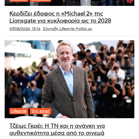
Κερδίζει έδαφος η «Michael 2» της
Lionsgate για κυκλοφορία ως το 2028
07/08/2026, 15:16
Σύνταξη Lifestyle Politic.gr
Lifestyle
Ό,τι είναι!
Τζέιμς Γκρέι: Η ΤΝ και η ανάγκη για
αυθεντικότητα μέσα από το σινεμά