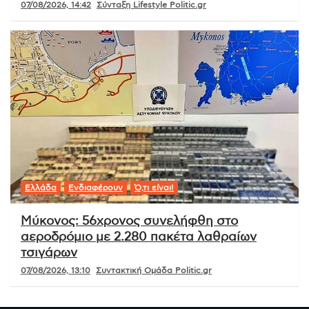
07/08/2026, 14:42
Σύνταξη Lifestyle Politic.gr
Ελλάδα
Ενδιαφέρουν
Ό,τι είναι!
Μύκονος: 56χρονος συνελήφθη στο
αεροδρόμιο με 2.280 πακέτα λαθραίων
τσιγάρων
07/08/2026, 13:10
Συντακτική Ομάδα Politic.gr