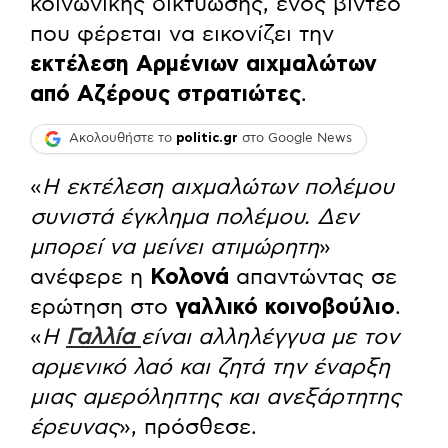
κοινωνικής δικτύωσης, ενός βίντεο
που φέρεται να εικονίζει την
εκτέλεση Αρμένιων αιχμαλώτων
από
Αζέρους στρατιώτες
.
Ακολουθήστε το
politic.gr
στο Google News
«
Η εκτέλεση αιχμαλώτων πολέμου
συνιστά έγκλημα πολέμου. Δεν
μπορεί να μείνει ατιμώρητη
»
ανέφερε η
Κολονά
απαντώντας σε
ερώτηση στο
γαλλικό κοινοβούλιο
.
«
Η
Γαλλία
είναι αλληλέγγυα με τον
αρμενικό λαό και ζητά την έναρξη
μιας αμερόληπτης και ανεξάρτητης
έρευνας
», πρόσθεσε.