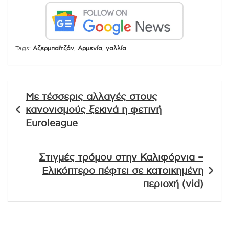
Tags:
Αζερμπαϊτζάν
,
Αρμενία
,
γαλλία
Πλοήγηση
Με τέσσερις αλλαγές στους
άρθρων
κανονισμούς ξεκινά η φετινή
Euroleague
Στιγμές τρόμου στην Καλιφόρνια –
Ελικόπτερο πέφτει σε κατοικημένη
περιοχή (vid)